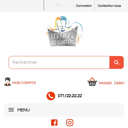
Blog
Connexion
Contactez-nous
MON COMPTE
(vide)
PANIER
071/22.22.22
MENU