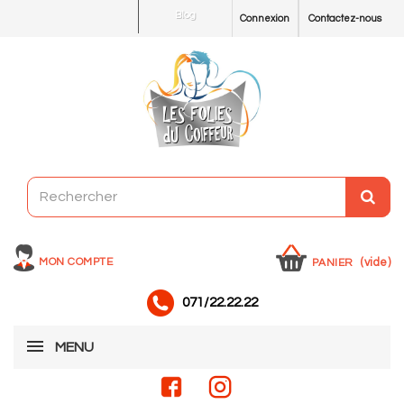
Blog
Connexion
Contactez-nous
MON COMPTE
(vide)
PANIER
071/22.22.22
MENU