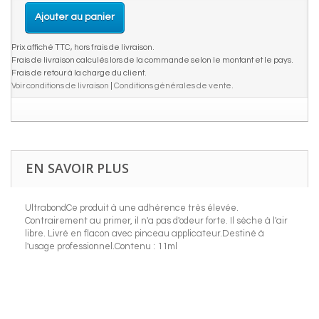
Ajouter au panier
Prix affiché TTC, hors frais de livraison.
Frais de livraison calculés lors de la commande selon le montant et le pays.
Frais de retour à la charge du client.
Voir conditions de livraison
|
Conditions générales de vente
.
EN SAVOIR PLUS
UltrabondCe produit à une adhérence très élevée.
Contrairement au primer, il n'a pas d'odeur forte. Il sèche à l'air
libre. Livré en flacon avec pinceau applicateur.Destiné à
l'usage professionnel.Contenu : 11ml