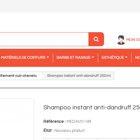
MON C
MATÉRIELS DE COIFFURE
BARBE ET RASAGE
ESTHÉTIQUE
NO
aitement cuir chevelu
Shampoo instant anti-dandruff 250ml
Shampoo instant anti-dandruff 2
Référence :
MEDAV01148
État :
Nouveau produit