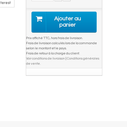
terest
Ajouter au
panier
Prix affiché TTC, hors frais de livraison.
Frais de livraison calculés lors de la commande
selon le montant et le pays.
Frais de retour à la charge du client.
Voir conditions de livraison
|
Conditions générales
de vente
.