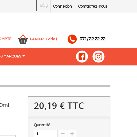
Blog
Connexion
Contactez-nous
071/22.22.22
OMPTE
(vide)
PANIER
S MARQUES
20,19 €
TTC
50ml
Quantité