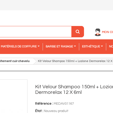
MON C
MATÉRIELS DE COIFFURE
BARBE ET RASAGE
ESTHÉTIQUE
NO
aitement cuir chevelu
Kit Velour Shampoo 150ml + Lozione Dermorelax 12 X
Kit Velour Shampoo 150ml + Lozi
Dermorelax 12 X 6ml
Référence :
MEDAV01167
État :
Nouveau produit