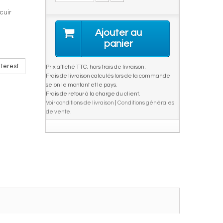
cuir
Ajouter au
panier
terest
Prix affiché TTC, hors frais de livraison.
Frais de livraison calculés lors de la commande
selon le montant et le pays.
Frais de retour à la charge du client.
Voir conditions de livraison
|
Conditions générales
de vente
.