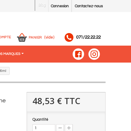
Blog
Connexion
Contactez-nous
071/22.22.22
OMPTE
(vide)
PANIER
S MARQUES
 6ml
48,53 €
TTC
one
Quantité