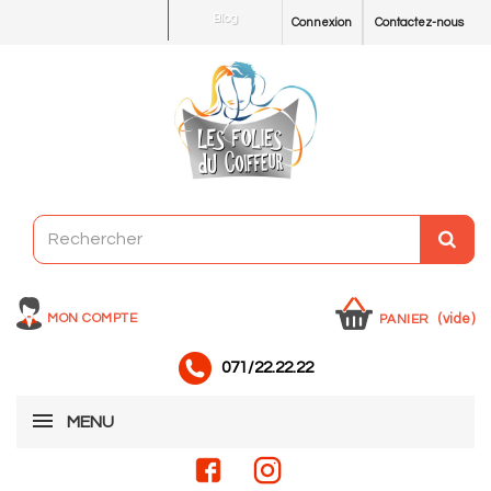
Blog
Connexion
Contactez-nous
MON COMPTE
(vide)
PANIER
071/22.22.22
MENU