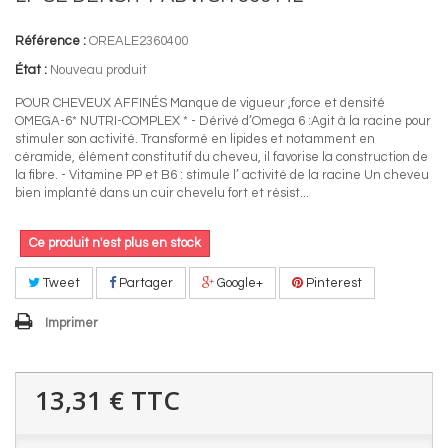
Référence :
OREALE2360400
État :
Nouveau produit
POUR CHEVEUX AFFINÉS Manque de vigueur ,force et densité
OMEGA-6* NUTRI-COMPLEX * - Dérivé d’Omega 6 :Agit à la racine pour
stimuler son activité. Transformé en lipides et notamment en
céramide, élément constitutif du cheveu, il favorise la construction de
la fibre. - Vitamine PP et B6 : stimule l’ activité de la racine Un cheveu
bien implanté dans un cuir chevelu fort et résist...
Ce produit n'est plus en stock
Tweet
Partager
Google+
Pinterest
Imprimer
13,31 €
TTC