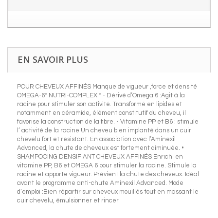
EN SAVOIR PLUS
POUR CHEVEUX AFFINÉS Manque de vigueur ,force et densité
OMEGA-6* NUTRI-COMPLEX * - Dérivé d’Omega 6 :Agit à la
racine pour stimuler son activité. Transformé en lipides et
notamment en céramide, élément constitutif du cheveu, il
favorise la construction de la fibre. - Vitamine PP et B6 : stimule
l’ activité de la racine Un cheveu bien implanté dans un cuir
chevelu fort et résistant. En association avec l’Aminexil
Advanced, la chute de cheveux est fortement diminuée. •
SHAMPOOING DENSIFIANT CHEVEUX AFFINÉS Enrichi en
vitamine PP, B6 et OMEGA 6 pour stimuler la racine. Stimule la
racine et apporte vigueur. Prévient la chute des cheveux. Idéal
avant le programme anti-chute Aminexil Advanced. Mode
d’emploi :Bien répartir sur cheveux mouillés tout en massant le
cuir chevelu, émulsionner et rincer.