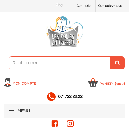
Blog
Connexion
Contactez-nous
MON COMPTE
(vide)
PANIER
071/22.22.22
MENU