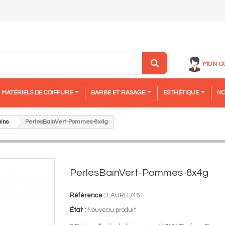
MON C
MATÉRIELS DE COIFFURE
BARBE ET RASAGE
ESTHÉTIQUE
NO
ins
PerlesBainVert-Pommes-8x4g
PerlesBainVert-Pommes-8x4g
Référence :
LAURI17461
État :
Nouveau produit