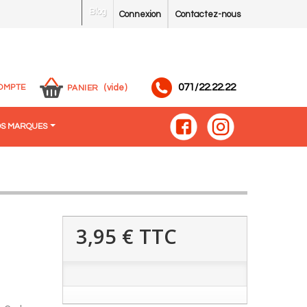
Blog
Connexion
Contactez-nous
071/22.22.22
OMPTE
(vide)
PANIER
S MARQUES
3,95 €
TTC