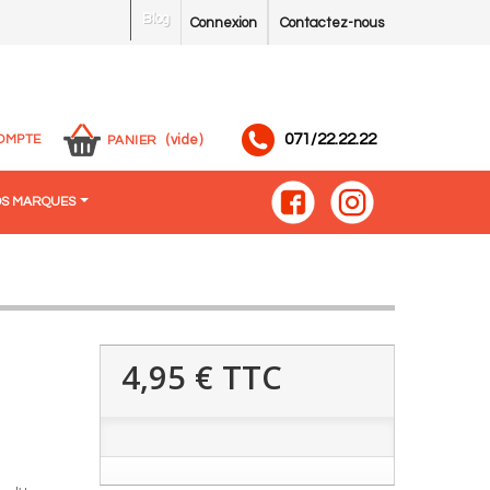
Blog
Connexion
Contactez-nous
071/22.22.22
OMPTE
(vide)
PANIER
S MARQUES
4,95 €
TTC