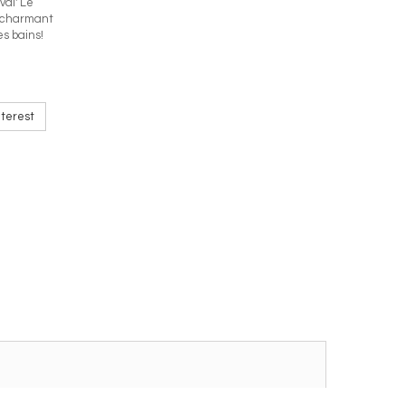
val' Le
us charmant
es bains!
terest