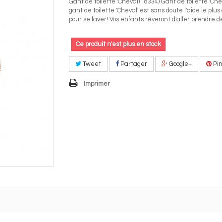
Gant de toilette 'Cheval'(18334) Gant de toilette 'Che
gant de toilette 'Cheval' est sans doute l'aide le pl
pour se laver! Vos enfants rêveront d'aller prendre d
Ce produit n'est plus en stock
Tweet
Partager
Google+
Pin
Imprimer