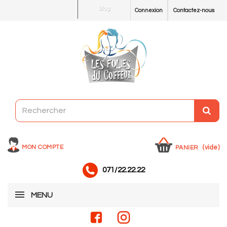
Blog
Connexion
Contactez-nous
MON COMPTE
(vide)
PANIER
071/22.22.22
MENU