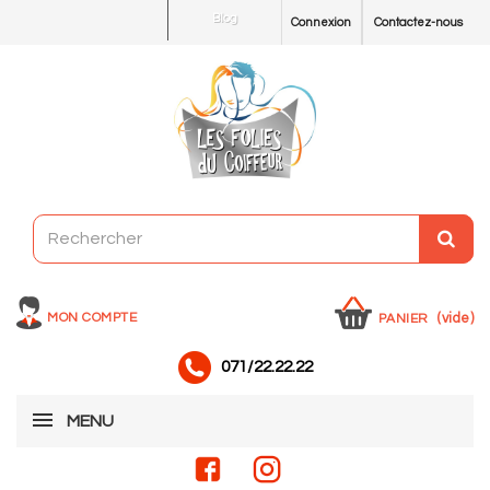
Blog
Connexion
Contactez-nous
MON COMPTE
(vide)
PANIER
071/22.22.22
MENU