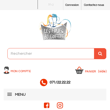
Blog
Connexion
Contactez-nous
MON COMPTE
(vide)
PANIER
071/22.22.22
MENU