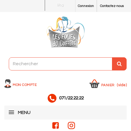
Blog
Connexion
Contactez-nous
MON COMPTE
(vide)
PANIER
071/22.22.22
MENU