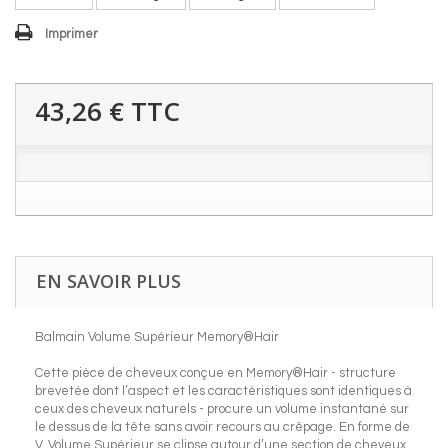
Imprimer
43,26 €
TTC
EN SAVOIR PLUS
Balmain Volume Supérieur Memory®Hair
Cette pièce de cheveux conçue en Memory®Hair - structure
brevetée dont l’aspect et les caractéristiques sont identiques à
ceux des cheveux naturels - procure un volume instantané sur
le dessus de la tête sans avoir recours au crêpage. En forme de
V, Volume Supérieur se clipse autour d’une section de cheveux,