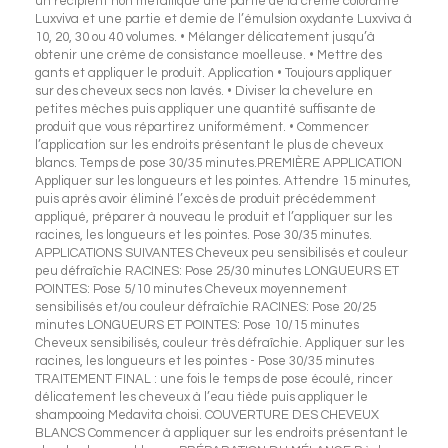
un récipient non métallique une partie de la crème colorante
Luxviva et une partie et demie de l’émulsion oxydante Luxviva à
10, 20, 30 ou 40 volumes. • Mélanger délicatement jusqu’à
obtenir une crème de consistance moelleuse. • Mettre des
gants et appliquer le produit. Application • Toujours appliquer
sur des cheveux secs non lavés. • Diviser la chevelure en
petites mèches puis appliquer une quantité suffisante de
produit que vous répartirez uniformément. • Commencer
l’application sur les endroits présentant le plus de cheveux
blancs. Temps de pose 30/35 minutes.PREMIÈRE APPLICATION
Appliquer sur les longueurs et les pointes. Attendre 15 minutes,
puis après avoir éliminé l’excès de produit précédemment
appliqué, préparer à nouveau le produit et l’appliquer sur les
racines, les longueurs et les pointes. Pose 30/35 minutes.
APPLICATIONS SUIVANTES Cheveux peu sensibilisés et couleur
peu défraîchie RACINES: Pose 25/30 minutes LONGUEURS ET
POINTES: Pose 5/10 minutes Cheveux moyennement
sensibilisés et/ou couleur défraîchie RACINES: Pose 20/25
minutes LONGUEURS ET POINTES: Pose 10/15 minutes
Cheveux sensibilisés, couleur très défraîchie. Appliquer sur les
racines, les longueurs et les pointes - Pose 30/35 minutes
TRAITEMENT FINAL : une fois le temps de pose écoulé, rincer
délicatement les cheveux à l’eau tiède puis appliquer le
shampooing Medavita choisi. COUVERTURE DES CHEVEUX
BLANCS Commencer à appliquer sur les endroits présentant le