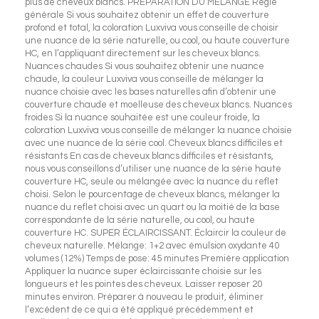
plus de cheveux blancs. PRÉPARATION DU MÉLANGE Règle
générale Si vous souhaitez obtenir un effet de couverture
profond et total, la coloration Luxviva vous conseille de choisir
une nuance de la série naturelle, ou cool, ou haute couverture
HC, en l’appliquant directement sur les cheveux blancs.
Nuances chaudes Si vous souhaitez obtenir une nuance
chaude, la couleur Luxviva vous conseille de mélanger la
nuance choisie avec les bases naturelles afin d’obtenir une
couverture chaude et moelleuse des cheveux blancs. Nuances
froides Si la nuance souhaitée est une couleur froide, la
coloration Luxviva vous conseille de mélanger la nuance choisie
avec une nuance de la série cool. Cheveux blancs difficiles et
résistants En cas de cheveux blancs difficiles et résistants,
nous vous conseillons d’utiliser une nuance de la série haute
couverture HC, seule ou mélangée avec la nuance du reflet
choisi. Selon le pourcentage de cheveux blancs, mélanger la
nuance du reflet choisi avec un quart ou la moitié de la base
correspondante de la série naturelle, ou cool, ou haute
couverture HC. SUPER ÉCLAIRCISSANT. Éclaircir la couleur de
cheveux naturelle. Mélange: 1+2 avec émulsion oxydante 40
volumes (12%) Temps de pose: 45 minutes Première application
Appliquer la nuance super éclaircissante choisie sur les
longueurs et les pointes des cheveux. Laisser reposer 20
minutes environ. Préparer à nouveau le produit, éliminer
l’excédent de ce qui a été appliqué précédemment et