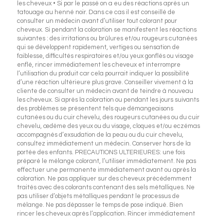
les cheveux • Si par le passé on a eu des réactions après un
tatouage au henné noir. Dans ce cas il est conseillé de
consulter un médecin avant d’utiliser tout colorant pour
cheveux. Si pendant la coloration se manifestent les réactions
suivantes : des irritations ou brûlures et/ou rougeurs cutanées
qui se développent rapidement, vertiges ou sensation de
faiblesse, difficultés respiratoires et/ou yeux gonflés ou visage
enflé, rincer immédiatement les cheveux et interrompre
l’utilisation du produit car cela pourrait indiquer la possibilité
d’une réaction ultérieure plus grave. Conseiller vivement à la
cliente de consulter un médecin avant de teindre à nouveau
les cheveux. Si après la coloration ou pendant les jours suivants
des problèmes se présentent tels que démangeaisons
cutanées ou du cuir chevelu, des rougeurs cutanées ou du cuir
chevelu, œdème des yeux ou du visage, cloques et/ou eczémas
accompagnés d’exsudation de la peau ou du cuir chevelu,
consultez immédiatement un médecin. Conserver hors de la
portée des enfants. PRECAUTIONS ULTERIEURES: une fois
préparé le mélange colorant, l’utiliser immédiatement. Ne pas
effectuer une permanente immédiatement avant ou après la
coloration. Ne pas appliquer sur des cheveux précédemment
traités avec des colorants contenant des sels métalliques. Ne
pas utiliser d’objets métalliques pendant le processus de
mélange. Ne pas dépasser le temps de pose indiqué. Bien
rincer les cheveux après l’application. Rincer immédiatement