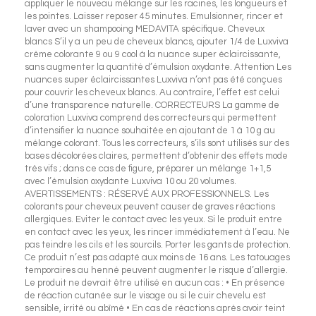
appliquer le nouveau mélange sur les racines, les longueurs et
les pointes. Laisser reposer 45 minutes. Emulsionner, rincer et
laver avec un shampooing MEDAVITA spécifique. Cheveux
blancs S’il y a un peu de cheveux blancs, ajouter 1/4 de Luxviva
crème colorante 9 ou 9 cool à la nuance super éclaircissante,
sans augmenter la quantité d’émulsion oxydante. Attention Les
nuances super éclaircissantes Luxviva n’ont pas été conçues
pour couvrir les cheveux blancs. Au contraire, l’effet est celui
d’une transparence naturelle. CORRECTEURS La gamme de
coloration Luxviva comprend des correcteurs qui permettent
d’intensifier la nuance souhaitée en ajoutant de 1 à 10 g au
mélange colorant. Tous les correcteurs, s’ils sont utilisés sur des
bases décolorées claires, permettent d’obtenir des effets mode
très vifs ; dans ce cas de figure, préparer un mélange 1+1,5
avec l’émulsion oxydante Luxviva 10 ou 20 volumes.
AVERTISSEMENTS : RÉSERVÉ AUX PROFESSIONNELS. Les
colorants pour cheveux peuvent causer de graves réactions
allergiques. Eviter le contact avec les yeux. Si le produit entre
en contact avec les yeux, les rincer immédiatement à l’eau. Ne
pas teindre les cils et les sourcils. Porter les gants de protection.
Ce produit n’est pas adapté aux moins de 16 ans. Les tatouages
temporaires au henné peuvent augmenter le risque d’allergie.
Le produit ne devrait être utilisé en aucun cas : • En présence
de réaction cutanée sur le visage ou si le cuir chevelu est
sensible, irrité ou abîmé • En cas de réactions après avoir teint