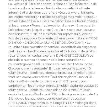
Couverture à 100 % des cheveux blancs • Excellente tenue de
la couleur dans le temps • Très haute cosméticité • Haute
intensité et profondeur des reflets • Couleur vive et brillante,
luminosité maximale • Facilité de coiffage maximale • Douceur
extrême des cheveux • Extrême délicatesse sur le cuir chevelu
et les cheveux • Pigments d’oxydation d’une extrême pureté •
Éclaircissement jusqu’à 3 tons (jusqu’à 4/5 tons pour les super
éclaircissants) • Fidélité maximale par rapport au nuancier •
Facilité de rinçage • Excellente adhérence du mélange. MODE
D’EMPLOI - CHOIX DE LA NUANCE ET DE L’OXYDANT* • La
réussite d’une coloration dépend de l’exactitude du diagnostic
préliminaire • Le choix de la nuance et de l’oxydant dépend du
résultat que l’on souhaite obtenir DIAGNOSTIC COULEUR Le
choix de la nuance dépend : • de la base naturelle • du
pourcentage de cheveux blancs • du résultat final souhaité.
Choix de la crème oxydante* Émulsion oxydante Luxviva 10
volumes (3%) – idéale pour déposer la couleur/le reflet et pour
tonaliser les cheveux colorés. Émulsion oxydante Luxviva 20
volumes (6%) – idéale pour éclaircir d’1 à 2 tons et couvrir
parfaitement les cheveux blancs. Émulsion oxydante Luxviva 30
volumes (9%) – idéale pour éclaircir de 2 à 3 tons. Émulsion
oxydante Luxviva 40 volumes (12%) – idéale pour éclaircir de 4 à
5 tons avec les nuances super éclaircissantes Luxviva
APPLICATION Préparation du mélange (1+1,5) • Mélanger dans