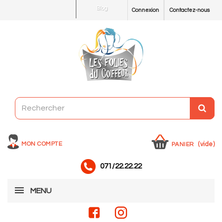
Blog
Connexion
Contactez-nous
MON COMPTE
(vide)
PANIER
071/22.22.22
MENU