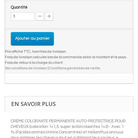
Quantité
Ajouter au panier
Prix affiché TTC, hors frais de livraison.
Frais de livraison calculés lors de la commande selon le montant et le pays.
Frais de retour à la charge du client.
Voir conditions de livraison
|
Conditions générales de vente
.
EN SAVOIR PLUS
CRÈME COLORANTE PERMANENTE AUTO-PROTECTRICE POUR
CHEVEUX (coloration 1+1,5; super éclaircissantes 1+2) - Avec 1
% d’acides aminés (Amino Concentrée) et Helianthus annuus
pour protéger les cheveux tout en sublimant leur couleur. •