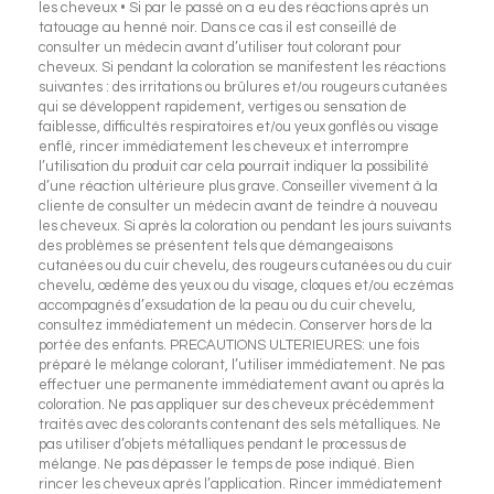
les cheveux • Si par le passé on a eu des réactions après un
tatouage au henné noir. Dans ce cas il est conseillé de
consulter un médecin avant d’utiliser tout colorant pour
cheveux. Si pendant la coloration se manifestent les réactions
suivantes : des irritations ou brûlures et/ou rougeurs cutanées
qui se développent rapidement, vertiges ou sensation de
faiblesse, difficultés respiratoires et/ou yeux gonflés ou visage
enflé, rincer immédiatement les cheveux et interrompre
l’utilisation du produit car cela pourrait indiquer la possibilité
d’une réaction ultérieure plus grave. Conseiller vivement à la
cliente de consulter un médecin avant de teindre à nouveau
les cheveux. Si après la coloration ou pendant les jours suivants
des problèmes se présentent tels que démangeaisons
cutanées ou du cuir chevelu, des rougeurs cutanées ou du cuir
chevelu, œdème des yeux ou du visage, cloques et/ou eczémas
accompagnés d’exsudation de la peau ou du cuir chevelu,
consultez immédiatement un médecin. Conserver hors de la
portée des enfants. PRECAUTIONS ULTERIEURES: une fois
préparé le mélange colorant, l’utiliser immédiatement. Ne pas
effectuer une permanente immédiatement avant ou après la
coloration. Ne pas appliquer sur des cheveux précédemment
traités avec des colorants contenant des sels métalliques. Ne
pas utiliser d’objets métalliques pendant le processus de
mélange. Ne pas dépasser le temps de pose indiqué. Bien
rincer les cheveux après l’application. Rincer immédiatement