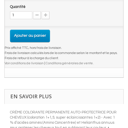
Quantité
Ajouter au panier
Prix affiché TTC, hors frais de livraison.
Frais de livraison calculés lors de la commande selon le montant et le pays.
Frais de retour à la charge du client.
Voir conditions de livraison
|
Conditions générales de vente
.
EN SAVOIR PLUS
CRÈME COLORANTE PERMANENTE AUTO-PROTECTRICE POUR
CHEVEUX (coloration 1+1,5; super éclaircissantes 1+2) - Avec 1
% d’acides aminés (Amino Concentrée) et Helianthus annuus
pour protéger les cheveux tout en sublimant leur couleur. •