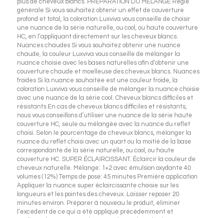
plus de cheveux blancs. PRÉPARATION DU MÉLANGE Règle
générale Si vous souhaitez obtenir un effet de couverture
profond et total, la coloration Luxviva vous conseille de choisir
une nuance de la série naturelle, ou cool, ou haute couverture
HC, en l’appliquant directement sur les cheveux blancs.
Nuances chaudes Si vous souhaitez obtenir une nuance
chaude, la couleur Luxviva vous conseille de mélanger la
nuance choisie avec les bases naturelles afin d’obtenir une
couverture chaude et moelleuse des cheveux blancs. Nuances
froides Si la nuance souhaitée est une couleur froide, la
coloration Luxviva vous conseille de mélanger la nuance choisie
avec une nuance de la série cool. Cheveux blancs difficiles et
résistants En cas de cheveux blancs difficiles et résistants,
nous vous conseillons d’utiliser une nuance de la série haute
couverture HC, seule ou mélangée avec la nuance du reflet
choisi. Selon le pourcentage de cheveux blancs, mélanger la
nuance du reflet choisi avec un quart ou la moitié de la base
correspondante de la série naturelle, ou cool, ou haute
couverture HC. SUPER ÉCLAIRCISSANT. Éclaircir la couleur de
cheveux naturelle. Mélange: 1+2 avec émulsion oxydante 40
volumes (12%) Temps de pose: 45 minutes Première application
Appliquer la nuance super éclaircissante choisie sur les
longueurs et les pointes des cheveux. Laisser reposer 20
minutes environ. Préparer à nouveau le produit, éliminer
l’excédent de ce qui a été appliqué précédemment et