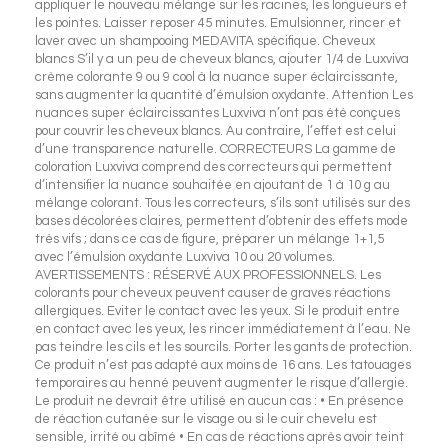
appliquer le nouveau mélange sur les racines, les longueurs et
les pointes. Laisser reposer 45 minutes. Emulsionner, rincer et
laver avec un shampooing MEDAVITA spécifique. Cheveux
blancs S’il y a un peu de cheveux blancs, ajouter 1/4 de Luxviva
crème colorante 9 ou 9 cool à la nuance super éclaircissante,
sans augmenter la quantité d’émulsion oxydante. Attention Les
nuances super éclaircissantes Luxviva n’ont pas été conçues
pour couvrir les cheveux blancs. Au contraire, l’effet est celui
d’une transparence naturelle. CORRECTEURS La gamme de
coloration Luxviva comprend des correcteurs qui permettent
d’intensifier la nuance souhaitée en ajoutant de 1 à 10 g au
mélange colorant. Tous les correcteurs, s’ils sont utilisés sur des
bases décolorées claires, permettent d’obtenir des effets mode
très vifs ; dans ce cas de figure, préparer un mélange 1+1,5
avec l’émulsion oxydante Luxviva 10 ou 20 volumes.
AVERTISSEMENTS : RÉSERVÉ AUX PROFESSIONNELS. Les
colorants pour cheveux peuvent causer de graves réactions
allergiques. Eviter le contact avec les yeux. Si le produit entre
en contact avec les yeux, les rincer immédiatement à l’eau. Ne
pas teindre les cils et les sourcils. Porter les gants de protection.
Ce produit n’est pas adapté aux moins de 16 ans. Les tatouages
temporaires au henné peuvent augmenter le risque d’allergie.
Le produit ne devrait être utilisé en aucun cas : • En présence
de réaction cutanée sur le visage ou si le cuir chevelu est
sensible, irrité ou abîmé • En cas de réactions après avoir teint