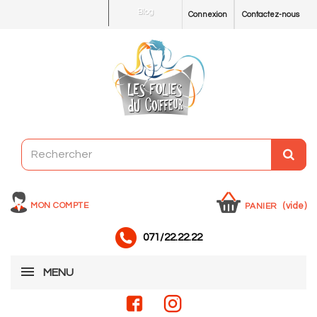
Blog
Connexion
Contactez-nous
MON COMPTE
(vide)
PANIER
071/22.22.22
MENU