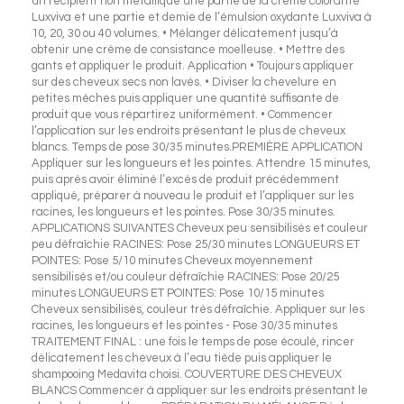
un récipient non métallique une partie de la crème colorante
Luxviva et une partie et demie de l’émulsion oxydante Luxviva à
10, 20, 30 ou 40 volumes. • Mélanger délicatement jusqu’à
obtenir une crème de consistance moelleuse. • Mettre des
gants et appliquer le produit. Application • Toujours appliquer
sur des cheveux secs non lavés. • Diviser la chevelure en
petites mèches puis appliquer une quantité suffisante de
produit que vous répartirez uniformément. • Commencer
l’application sur les endroits présentant le plus de cheveux
blancs. Temps de pose 30/35 minutes.PREMIÈRE APPLICATION
Appliquer sur les longueurs et les pointes. Attendre 15 minutes,
puis après avoir éliminé l’excès de produit précédemment
appliqué, préparer à nouveau le produit et l’appliquer sur les
racines, les longueurs et les pointes. Pose 30/35 minutes.
APPLICATIONS SUIVANTES Cheveux peu sensibilisés et couleur
peu défraîchie RACINES: Pose 25/30 minutes LONGUEURS ET
POINTES: Pose 5/10 minutes Cheveux moyennement
sensibilisés et/ou couleur défraîchie RACINES: Pose 20/25
minutes LONGUEURS ET POINTES: Pose 10/15 minutes
Cheveux sensibilisés, couleur très défraîchie. Appliquer sur les
racines, les longueurs et les pointes - Pose 30/35 minutes
TRAITEMENT FINAL : une fois le temps de pose écoulé, rincer
délicatement les cheveux à l’eau tiède puis appliquer le
shampooing Medavita choisi. COUVERTURE DES CHEVEUX
BLANCS Commencer à appliquer sur les endroits présentant le