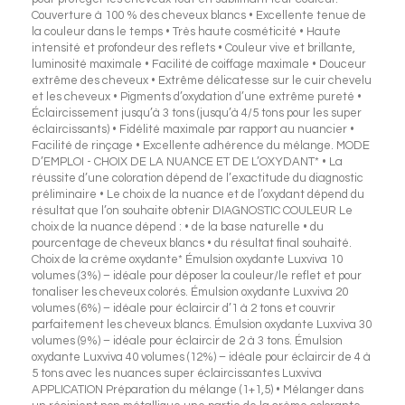
Couverture à 100 % des cheveux blancs • Excellente tenue de
la couleur dans le temps • Très haute cosméticité • Haute
intensité et profondeur des reflets • Couleur vive et brillante,
luminosité maximale • Facilité de coiffage maximale • Douceur
extrême des cheveux • Extrême délicatesse sur le cuir chevelu
et les cheveux • Pigments d’oxydation d’une extrême pureté •
Éclaircissement jusqu’à 3 tons (jusqu’à 4/5 tons pour les super
éclaircissants) • Fidélité maximale par rapport au nuancier •
Facilité de rinçage • Excellente adhérence du mélange. MODE
D’EMPLOI - CHOIX DE LA NUANCE ET DE L’OXYDANT* • La
réussite d’une coloration dépend de l’exactitude du diagnostic
préliminaire • Le choix de la nuance et de l’oxydant dépend du
résultat que l’on souhaite obtenir DIAGNOSTIC COULEUR Le
choix de la nuance dépend : • de la base naturelle • du
pourcentage de cheveux blancs • du résultat final souhaité.
Choix de la crème oxydante* Émulsion oxydante Luxviva 10
volumes (3%) – idéale pour déposer la couleur/le reflet et pour
tonaliser les cheveux colorés. Émulsion oxydante Luxviva 20
volumes (6%) – idéale pour éclaircir d’1 à 2 tons et couvrir
parfaitement les cheveux blancs. Émulsion oxydante Luxviva 30
volumes (9%) – idéale pour éclaircir de 2 à 3 tons. Émulsion
oxydante Luxviva 40 volumes (12%) – idéale pour éclaircir de 4 à
5 tons avec les nuances super éclaircissantes Luxviva
APPLICATION Préparation du mélange (1+1,5) • Mélanger dans