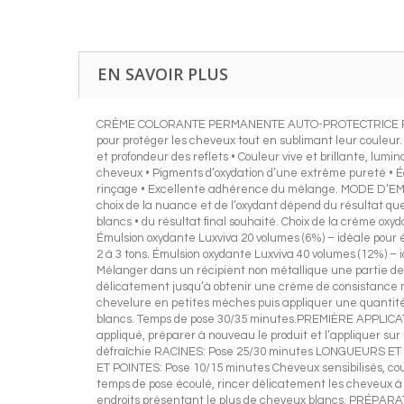
EN SAVOIR PLUS
CRÈME COLORANTE PERMANENTE AUTO-PROTECTRICE POUR CH
pour protéger les cheveux tout en sublimant leur couleur
et profondeur des reflets • Couleur vive et brillante, lu
cheveux • Pigments d’oxydation d’une extrême pureté • Écl
rinçage • Excellente adhérence du mélange. MODE D’EMPL
choix de la nuance et de l’oxydant dépend du résultat q
blancs • du résultat final souhaité. Choix de la crème oxy
Émulsion oxydante Luxviva 20 volumes (6%) – idéale pour éc
2 à 3 tons. Émulsion oxydante Luxviva 40 volumes (12%) – 
Mélanger dans un récipient non métallique une partie de 
délicatement jusqu’à obtenir une crème de consistance moe
chevelure en petites mèches puis appliquer une quantité 
blancs. Temps de pose 30/35 minutes.PREMIÈRE APPLICATIO
appliqué, préparer à nouveau le produit et l’appliquer su
défraîchie RACINES: Pose 25/30 minutes LONGUEURS ET 
ET POINTES: Pose 10/15 minutes Cheveux sensibilisés, coul
temps de pose écoulé, rincer délicatement les cheveux
endroits présentant le plus de cheveux blancs. PRÉPARATI