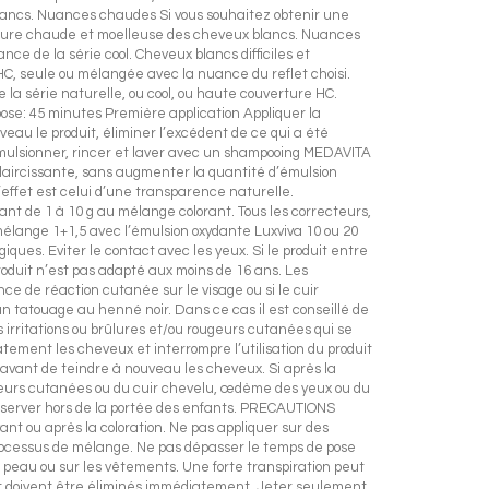
 blancs. Nuances chaudes Si vous souhaitez obtenir une
erture chaude et moelleuse des cheveux blancs. Nuances
ce de la série cool. Cheveux blancs difficiles et
 HC, seule ou mélangée avec la nuance du reflet choisi.
la série naturelle, ou cool, ou haute couverture HC.
se: 45 minutes Première application Appliquer la
eau le produit, éliminer l’excédent de ce qui a été
Emulsionner, rincer et laver avec un shampooing MEDAVITA
claircissante, sans augmenter la quantité d’émulsion
’effet est celui d’une transparence naturelle.
t de 1 à 10 g au mélange colorant. Tous les correcteurs,
n mélange 1+1,5 avec l’émulsion oxydante Luxviva 10 ou 20
s. Eviter le contact avec les yeux. Si le produit entre
produit n’est pas adapté aux moins de 16 ans. Les
ce de réaction cutanée sur le visage ou si le cuir
 un tatouage au henné noir. Dans ce cas il est conseillé de
s irritations ou brûlures et/ou rougeurs cutanées qui se
atement les cheveux et interrompre l’utilisation du produit
n avant de teindre à nouveau les cheveux. Si après la
geurs cutanées ou du cuir chevelu, œdème des yeux ou du
server hors de la portée des enfants. PRECAUTIONS
 ou après la coloration. Ne pas appliquer sur des
processus de mélange. Ne pas dépasser le temps de pose
a peau ou sur les vêtements. Une forte transpiration peut
 et doivent être éliminés immédiatement. Jeter seulement