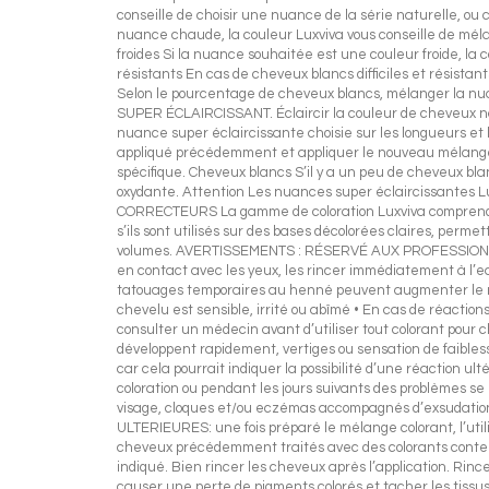
conseille de choisir une nuance de la série naturelle, o
nuance chaude, la couleur Luxviva vous conseille de mél
froides Si la nuance souhaitée est une couleur froide, la 
résistants En cas de cheveux blancs difficiles et résistan
Selon le pourcentage de cheveux blancs, mélanger la nuanc
SUPER ÉCLAIRCISSANT. Éclaircir la couleur de cheveux na
nuance super éclaircissante choisie sur les longueurs et 
appliqué précédemment et appliquer le nouveau mélange s
spécifique. Cheveux blancs S’il y a un peu de cheveux bla
oxydante. Attention Les nuances super éclaircissantes Lux
CORRECTEURS La gamme de coloration Luxviva comprend des
s’ils sont utilisés sur des bases décolorées claires, perm
volumes. AVERTISSEMENTS : RÉSERVÉ AUX PROFESSIONNELS. 
en contact avec les yeux, les rincer immédiatement à l’eau
tatouages temporaires au henné peuvent augmenter le risqu
chevelu est sensible, irrité ou abîmé • En cas de réaction
consulter un médecin avant d’utiliser tout colorant pour c
développent rapidement, vertiges ou sensation de faiblesse
car cela pourrait indiquer la possibilité d’une réaction u
coloration ou pendant les jours suivants des problèmes 
visage, cloques et/ou eczémas accompagnés d’exsudation
ULTERIEURES: une fois préparé le mélange colorant, l’ut
cheveux précédemment traités avec des colorants contena
indiqué. Bien rincer les cheveux après l’application. Rin
causer une perte de pigments colorés et tacher les tissu