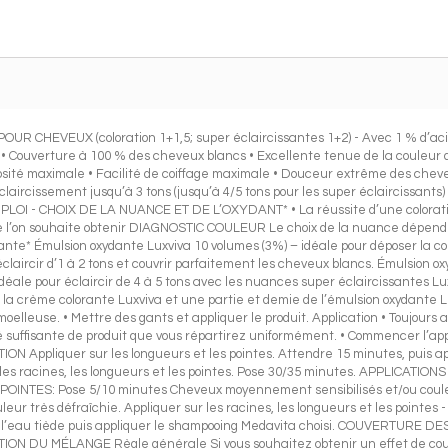
EVEUX (coloration 1+1,5; super éclaircissantes 1+2) - Avec 1 % d’acid
. • Couverture à 100 % des cheveux blancs • Excellente tenue de la couleur 
minosité maximale • Facilité de coiffage maximale • Douceur extrême des cheve
aircissement jusqu’à 3 tons (jusqu’à 4/5 tons pour les super éclaircissants) 
OI - CHOIX DE LA NUANCE ET DE L’OXYDANT* • La réussite d’une coloration 
ue l’on souhaite obtenir DIAGNOSTIC COULEUR Le choix de la nuance dépend 
dante* Émulsion oxydante Luxviva 10 volumes (3%) – idéale pour déposer la cou
laircir d’1 à 2 tons et couvrir parfaitement les cheveux blancs. Émulsion ox
idéale pour éclaircir de 4 à 5 tons avec les nuances super éclaircissantes 
la crème colorante Luxviva et une partie et demie de l’émulsion oxydante Lu
lleuse. • Mettre des gants et appliquer le produit. Application • Toujours ap
suffisante de produit que vous répartirez uniformément. • Commencer l’appl
N Appliquer sur les longueurs et les pointes. Attendre 15 minutes, puis a
r les racines, les longueurs et les pointes. Pose 30/35 minutes. APPLICATIO
POINTES: Pose 5/10 minutes Cheveux moyennement sensibilisés et/ou cou
eur très défraîchie. Appliquer sur les racines, les longueurs et les pointes
 à l’eau tiède puis appliquer le shampooing Medavita choisi. COUVERTURE
ON DU MÉLANGE Règle générale Si vous souhaitez obtenir un effet de couver