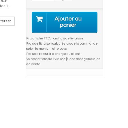
RICE
tes 1+
Ajouter au
terest
panier
Prix affiché TTC, hors frais de livraison.
Frais de livraison calculés lors de la commande
selon le montant et le pays.
Frais de retour à la charge du client.
Voir conditions de livraison
|
Conditions générales
de vente
.