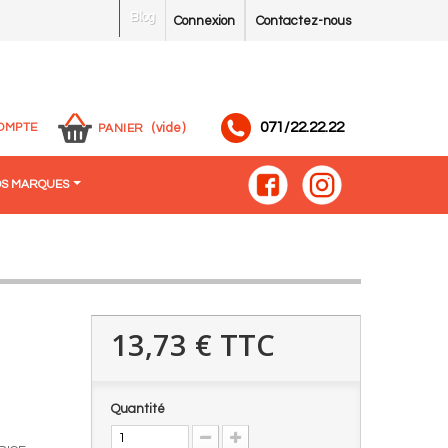
Blog
Connexion
Contactez-nous
071/22.22.22
OMPTE
(vide)
PANIER
S MARQUES
13,73 €
TTC
Quantité