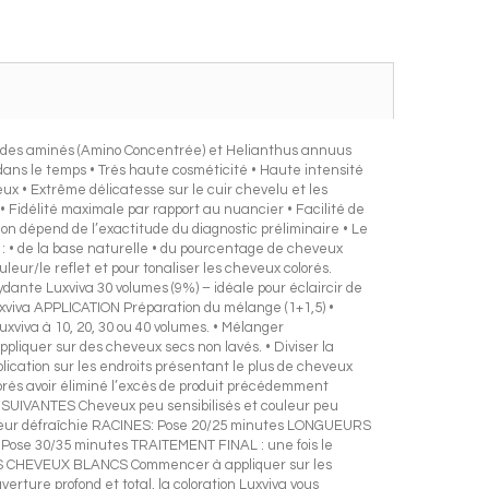
es aminés (Amino Concentrée) et Helianthus annuus
dans le temps • Très haute cosméticité • Haute intensité
ux • Extrême délicatesse sur le cuir chevelu et les
• Fidélité maximale par rapport au nuancier • Facilité de
dépend de l’exactitude du diagnostic préliminaire • Le
: • de la base naturelle • du pourcentage de cheveux
leur/le reflet et pour tonaliser les cheveux colorés.
ydante Luxviva 30 volumes (9%) – idéale pour éclaircir de
Luxviva APPLICATION Préparation du mélange (1+1,5) •
xviva à 10, 20, 30 ou 40 volumes. • Mélanger
pliquer sur des cheveux secs non lavés. • Diviser la
ication sur les endroits présentant le plus de cheveux
près avoir éliminé l’excès de produit précédemment
NS SUIVANTES Cheveux peu sensibilisés et couleur peu
leur défraîchie RACINES: Pose 20/25 minutes LONGUEURS
 - Pose 30/35 minutes TRAITEMENT FINAL : une fois le
 DES CHEVEUX BLANCS Commencer à appliquer sur les
ture profond et total, la coloration Luxviva vous