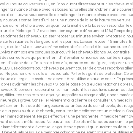
u cool, ou haute couverture HC, en l’appliquant directement sur les cheveux
anger la nuance choisie avec les bases naturelles afin d’obtenir une couv
coloration Luxviva vous conseille de mélanger la nuance choisie avec une nuan
ts, nous vous conseillons d’utiliser une nuance de la série haute couverture
e du reflet choisi avec un quart ou la moitié de la base correspondante de 
turelle. Mélange: 1+2 avec émulsion oxydante 40 volumes (12%) Temps de po
les pointes des cheveux. Laisser reposer 20 minutes environ. Préparer à nouv
ur les racines, les longueurs et les pointes. Laisser reposer 45 minutes. 
ncs, ajouter 1/4 de Luxviva crème colorante 9 ou 9 cool à la nuance super é
viva n’ont pas été conçues pour couvrir les cheveux blancs. Au contraire, l
 correcteurs qui permettent d’intensifier la nuance souhaitée en ajoutan
ettent d’obtenir des effets mode très vifs ; dans ce cas de figure, préparer u
Les colorants pour cheveux peuvent causer de graves réactions allergique
. Ne pas teindre les cils et les sourcils. Porter les gants de protection. Ce 
e d’allergie. Le produit ne devrait être utilisé en aucun cas : • En présen
s après avoir teint les cheveux • Si par le passé on a eu des réactions après
heveux. Si pendant la coloration se manifestent les réactions suivantes : de
, difficultés respiratoires et/ou yeux gonflés ou visage enflé, rincer immédi
ltérieure plus grave. Conseiller vivement à la cliente de consulter un médeci
se présentent tels que démangeaisons cutanées ou du cuir chevelu, des rou
 de la peau ou du cuir chevelu, consultez immédiatement un médecin. Con
iliser immédiatement. Ne pas effectuer une permanente immédiatement avant
nt des sels métalliques. Ne pas utiliser d’objets métalliques pendant le 
cer immédiatement d’éventuelles gouttes de produit qui auraient coulé sur l
s. D’éventuels résidus de mélange colorant ne peuvent pas être réutilisés