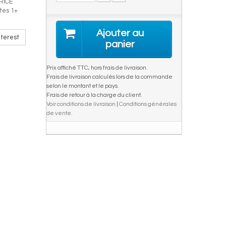
RICE
tes 1+
Ajouter au
terest
panier
Prix affiché TTC, hors frais de livraison.
Frais de livraison calculés lors de la commande
selon le montant et le pays.
Frais de retour à la charge du client.
Voir conditions de livraison
|
Conditions générales
de vente
.