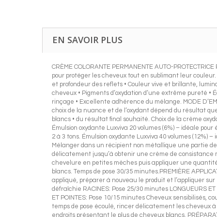
EN SAVOIR PLUS
CRÈME COLORANTE PERMANENTE AUTO-PROTECTRICE POUR CH
pour protéger les cheveux tout en sublimant leur couleur
et profondeur des reflets • Couleur vive et brillante, lu
cheveux • Pigments d’oxydation d’une extrême pureté • Écl
rinçage • Excellente adhérence du mélange. MODE D’EMPL
choix de la nuance et de l’oxydant dépend du résultat q
blancs • du résultat final souhaité. Choix de la crème oxy
Émulsion oxydante Luxviva 20 volumes (6%) – idéale pour éc
2 à 3 tons. Émulsion oxydante Luxviva 40 volumes (12%) – 
Mélanger dans un récipient non métallique une partie de 
délicatement jusqu’à obtenir une crème de consistance moe
chevelure en petites mèches puis appliquer une quantité 
blancs. Temps de pose 30/35 minutes.PREMIÈRE APPLICATIO
appliqué, préparer à nouveau le produit et l’appliquer su
défraîchie RACINES: Pose 25/30 minutes LONGUEURS ET 
ET POINTES: Pose 10/15 minutes Cheveux sensibilisés, coul
temps de pose écoulé, rincer délicatement les cheveux
endroits présentant le plus de cheveux blancs. PRÉPARATI