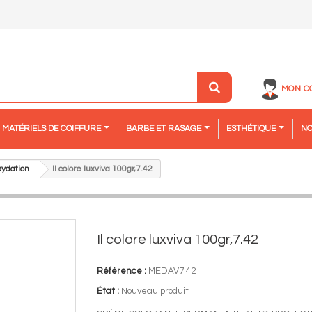
MON C
MATÉRIELS DE COIFFURE
BARBE ET RASAGE
ESTHÉTIQUE
NO
xydation
Il colore luxviva 100gr,7.42
Il colore luxviva 100gr,7.42
Référence :
MEDAV7.42
État :
Nouveau produit