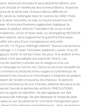
 blancs. Nuances chaudes Si vous souhaitez obtenir une
erture chaude et moelleuse des cheveux blancs. Nuances
ce de la série cool. Cheveux blancs difficiles et
 HC, seule ou mélangée avec la nuance du reflet choisi.
la série naturelle, ou cool, ou haute couverture HC.
se: 45 minutes Première application Appliquer la
eau le produit, éliminer l’excédent de ce qui a été
Emulsionner, rincer et laver avec un shampooing MEDAVITA
claircissante, sans augmenter la quantité d’émulsion
’effet est celui d’une transparence naturelle.
t de 1 à 10 g au mélange colorant. Tous les correcteurs,
n mélange 1+1,5 avec l’émulsion oxydante Luxviva 10 ou 20
s. Eviter le contact avec les yeux. Si le produit entre
produit n’est pas adapté aux moins de 16 ans. Les
ce de réaction cutanée sur le visage ou si le cuir
 un tatouage au henné noir. Dans ce cas il est conseillé de
s irritations ou brûlures et/ou rougeurs cutanées qui se
atement les cheveux et interrompre l’utilisation du produit
n avant de teindre à nouveau les cheveux. Si après la
geurs cutanées ou du cuir chevelu, œdème des yeux ou du
server hors de la portée des enfants. PRECAUTIONS
 ou après la coloration. Ne pas appliquer sur des
processus de mélange. Ne pas dépasser le temps de pose
a peau ou sur les vêtements. Une forte transpiration peut
 et doivent être éliminés immédiatement. Jeter seulement