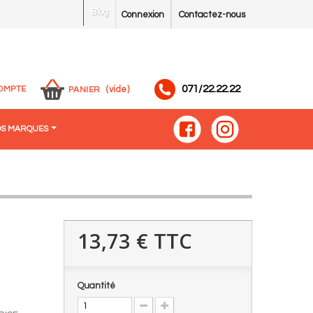
Blog
Connexion
Contactez-nous
071/22.22.22
OMPTE
(vide)
PANIER
S MARQUES
13,73 €
TTC
Quantité