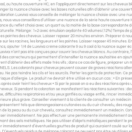
u cool, ou haute couverture HC, en l’appliquant directement sur les cheveux
anger la nuance choisie avec les bases naturelles afin d’obtenir une couv
coloration Luxviva vous conseille de mélanger la nuance choisie avec une nuan
ts, nous vous conseillons d’utiliser une nuance de la série haute couverture
e du reflet choisi avec un quart ou la moitié de la base correspondante de 
turelle. Mélange: 1+2 avec émulsion oxydante 40 volumes (12%) Temps de po
les pointes des cheveux. Laisser reposer 20 minutes environ. Préparer à nouv
ur les racines, les longueurs et les pointes. Laisser reposer 45 minutes. 
ncs, ajouter 1/4 de Luxviva crème colorante 9 ou 9 cool à la nuance super é
viva n’ont pas été conçues pour couvrir les cheveux blancs. Au contraire, l
 correcteurs qui permettent d’intensifier la nuance souhaitée en ajoutan
ettent d’obtenir des effets mode très vifs ; dans ce cas de figure, préparer u
Les colorants pour cheveux peuvent causer de graves réactions allergique
. Ne pas teindre les cils et les sourcils. Porter les gants de protection. Ce 
e d’allergie. Le produit ne devrait être utilisé en aucun cas : • En présen
s après avoir teint les cheveux • Si par le passé on a eu des réactions après
heveux. Si pendant la coloration se manifestent les réactions suivantes : de
, difficultés respiratoires et/ou yeux gonflés ou visage enflé, rincer immédi
ltérieure plus grave. Conseiller vivement à la cliente de consulter un médeci
se présentent tels que démangeaisons cutanées ou du cuir chevelu, des rou
 de la peau ou du cuir chevelu, consultez immédiatement un médecin. Con
iliser immédiatement. Ne pas effectuer une permanente immédiatement avant
nt des sels métalliques. Ne pas utiliser d’objets métalliques pendant le 
cer immédiatement d’éventuelles gouttes de produit qui auraient coulé sur l
s. D’éventuels résidus de mélange colorant ne peuvent pas être réutilisés