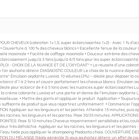
EVEUX (coloration 1+1,5; super éclaircissantes 1+2) - Avec 1 % d’acid
. • Couverture à 100 % des cheveux blancs • Excellente tenue de la couleur 
minosité maximale • Facilité de coiffage maximale • Douceur extrême des cheve
aircissement jusqu’à 3 tons (jusqu’à 4/5 tons pour les super éclaircissants) 
OI - CHOIX DE LA NUANCE ET DE L’OXYDANT* • La réussite d’une coloration 
ue l’on souhaite obtenir DIAGNOSTIC COULEUR Le choix de la nuance dépend 
dante* Émulsion oxydante Luxviva 10 volumes (3%) – idéale pour déposer la cou
laircir d’1 à 2 tons et couvrir parfaitement les cheveux blancs. Émulsion ox
idéale pour éclaircir de 4 à 5 tons avec les nuances super éclaircissantes 
la crème colorante Luxviva et une partie et demie de l’émulsion oxydante Lu
lleuse. • Mettre des gants et appliquer le produit. Application • Toujours ap
suffisante de produit que vous répartirez uniformément. • Commencer l’appl
N Appliquer sur les longueurs et les pointes. Attendre 15 minutes, puis a
r les racines, les longueurs et les pointes. Pose 30/35 minutes. APPLICATIO
POINTES: Pose 5/10 minutes Cheveux moyennement sensibilisés et/ou cou
eur très défraîchie. Appliquer sur les racines, les longueurs et les pointes
 à l’eau tiède puis appliquer le shampooing Medavita choisi. COUVERTURE
ON DU MÉLANGE Règle générale Si vous souhaitez obtenir un effet de couver