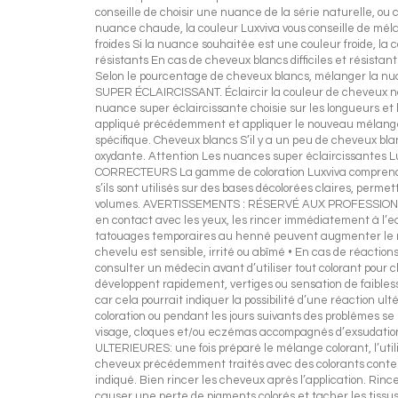
conseille de choisir une nuance de la série naturelle, o
nuance chaude, la couleur Luxviva vous conseille de mél
froides Si la nuance souhaitée est une couleur froide, la 
résistants En cas de cheveux blancs difficiles et résistan
Selon le pourcentage de cheveux blancs, mélanger la nuanc
SUPER ÉCLAIRCISSANT. Éclaircir la couleur de cheveux na
nuance super éclaircissante choisie sur les longueurs et 
appliqué précédemment et appliquer le nouveau mélange s
spécifique. Cheveux blancs S’il y a un peu de cheveux bla
oxydante. Attention Les nuances super éclaircissantes Lux
CORRECTEURS La gamme de coloration Luxviva comprend des
s’ils sont utilisés sur des bases décolorées claires, perm
volumes. AVERTISSEMENTS : RÉSERVÉ AUX PROFESSIONNELS. 
en contact avec les yeux, les rincer immédiatement à l’eau
tatouages temporaires au henné peuvent augmenter le risqu
chevelu est sensible, irrité ou abîmé • En cas de réaction
consulter un médecin avant d’utiliser tout colorant pour c
développent rapidement, vertiges ou sensation de faiblesse
car cela pourrait indiquer la possibilité d’une réaction u
coloration ou pendant les jours suivants des problèmes 
visage, cloques et/ou eczémas accompagnés d’exsudation
ULTERIEURES: une fois préparé le mélange colorant, l’ut
cheveux précédemment traités avec des colorants contena
indiqué. Bien rincer les cheveux après l’application. Rin
causer une perte de pigments colorés et tacher les tissu