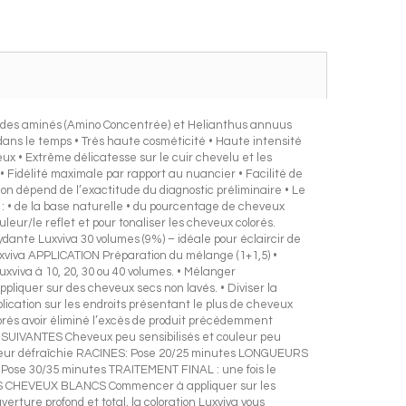
es aminés (Amino Concentrée) et Helianthus annuus
dans le temps • Très haute cosméticité • Haute intensité
ux • Extrême délicatesse sur le cuir chevelu et les
• Fidélité maximale par rapport au nuancier • Facilité de
dépend de l’exactitude du diagnostic préliminaire • Le
: • de la base naturelle • du pourcentage de cheveux
leur/le reflet et pour tonaliser les cheveux colorés.
ydante Luxviva 30 volumes (9%) – idéale pour éclaircir de
Luxviva APPLICATION Préparation du mélange (1+1,5) •
xviva à 10, 20, 30 ou 40 volumes. • Mélanger
pliquer sur des cheveux secs non lavés. • Diviser la
ication sur les endroits présentant le plus de cheveux
près avoir éliminé l’excès de produit précédemment
NS SUIVANTES Cheveux peu sensibilisés et couleur peu
leur défraîchie RACINES: Pose 20/25 minutes LONGUEURS
 - Pose 30/35 minutes TRAITEMENT FINAL : une fois le
 DES CHEVEUX BLANCS Commencer à appliquer sur les
ture profond et total, la coloration Luxviva vous