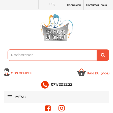
Blog
Connexion
Contactez-nous
MON COMPTE
(vide)
PANIER
071/22.22.22
MENU