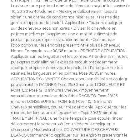
un récipient non métallique une partie de la crème colorante
Luxviva et une partie et demie de l’émulsion oxydante Luxviva à
10, 20, 30 ou 40 volumes. • Mélanger délicatement jusqu’à
obtenir une crème de consistance moelleuse. • Mettre des
gants et appliquer le produit. Application • Toujours appliquer
sur des cheveux secs non lavés. • Diviser la chevelure en
petites mèches puis appliquer une quantité suffisante de
produit que vous répartirez uniformément. • Commencer
l’application sur les endroits présentant le plus de cheveux
blancs. Temps de pose 30/35 minutes.PREMIÈRE APPLICATION
Appliquer sur les longueurs et les pointes. Attendre 15 minutes,
puis après avoir éliminé l’excès de produit précédemment
appliqué, préparer à nouveau le produit et l’appliquer sur les
racines, les longueurs et les pointes. Pose 30/35 minutes.
APPLICATIONS SUIVANTES Cheveux peu sensibilisés et couleur
peu défraîchie RACINES: Pose 25/30 minutes LONGUEURS ET
POINTES: Pose 5/10 minutes Cheveux moyennement
sensibilisés et/ou couleur défraîchie RACINES: Pose 20/25
minutes LONGUEURS ET POINTES: Pose 10/15 minutes
Cheveux sensibilisés, couleur très défraîchie. Appliquer sur les
racines, les longueurs et les pointes - Pose 30/35 minutes
TRAITEMENT FINAL : une fois le temps de pose écoulé, rincer
délicatement les cheveux à l’eau tiède puis appliquer le
shampooing Medavita choisi. COUVERTURE DES CHEVEUX
BLANCS Commencer à appliquer sur les endroits présentant le