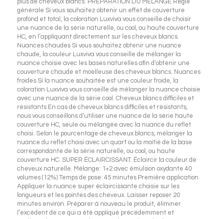
plus de cheveux blancs. PRÉPARATION DU MÉLANGE Règle
générale Si vous souhaitez obtenir un effet de couverture
profond et total, la coloration Luxviva vous conseille de choisir
une nuance de la série naturelle, ou cool, ou haute couverture
HC, en l’appliquant directement sur les cheveux blancs.
Nuances chaudes Si vous souhaitez obtenir une nuance
chaude, la couleur Luxviva vous conseille de mélanger la
nuance choisie avec les bases naturelles afin d’obtenir une
couverture chaude et moelleuse des cheveux blancs. Nuances
froides Si la nuance souhaitée est une couleur froide, la
coloration Luxviva vous conseille de mélanger la nuance choisie
avec une nuance de la série cool. Cheveux blancs difficiles et
résistants En cas de cheveux blancs difficiles et résistants,
nous vous conseillons d’utiliser une nuance de la série haute
couverture HC, seule ou mélangée avec la nuance du reflet
choisi. Selon le pourcentage de cheveux blancs, mélanger la
nuance du reflet choisi avec un quart ou la moitié de la base
correspondante de la série naturelle, ou cool, ou haute
couverture HC. SUPER ÉCLAIRCISSANT. Éclaircir la couleur de
cheveux naturelle. Mélange: 1+2 avec émulsion oxydante 40
volumes (12%) Temps de pose: 45 minutes Première application
Appliquer la nuance super éclaircissante choisie sur les
longueurs et les pointes des cheveux. Laisser reposer 20
minutes environ. Préparer à nouveau le produit, éliminer
l’excédent de ce qui a été appliqué précédemment et