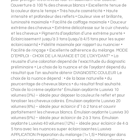
Couverture à 100 % des cheveux blancs • Excellente tenue de
la couleur dans le temps • Très haute cosméticité • Haute
intensité et profondeur des reflets • Couleur vive et brillante,
luminosité maximale • Facilité de coiffage maximale • Douceur
extrême des cheveux • Extrême délicatesse sur le cuir chevelu
et les cheveux • Pigments d’oxydation d’une extrême pureté •
Éclaircissement jusqu’à 3 tons (jusqu’à 4/5 tons pour les super
éclaircissants) • Fidélité maximale par rapport au nuancier •
Facilité de rinçage • Excellente adhérence du mélange. MODE
D’EMPLOI - CHOIX DE LA NUANCE ET DE L’OXYDANT* • La
réussite d’une coloration dépend de l’exactitude du diagnostic
préliminaire • Le choix de la nuance et de l’oxydant dépend du
résultat que l’on souhaite obtenir DIAGNOSTIC COULEUR Le
choix de la nuance dépend : • de la base naturelle • du
pourcentage de cheveux blancs • du résultat final souhaité.
Choix de la crème oxydante* Émulsion oxydante Luxviva 10
volumes (3%) – idéale pour déposer la couleur/le reflet et pour
tonaliser les cheveux colorés. Émulsion oxydante Luxviva 20
volumes (6%) – idéale pour éclaircir d’1 à 2 tons et couvrir
parfaitement les cheveux blancs. Émulsion oxydante Luxviva 30
volumes (9%) – idéale pour éclaircir de 2 à 3 tons. Émulsion
oxydante Luxviva 40 volumes (12%) – idéale pour éclaircir de 4 à
5 tons avec les nuances super éclaircissantes Luxviva
APPLICATION Préparation du mélange (1+1,5) • Mélanger dans