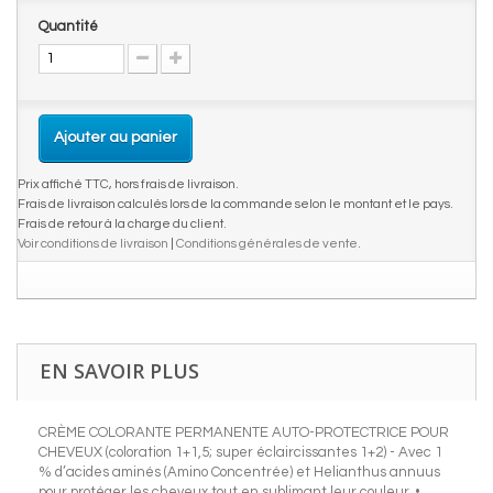
Quantité
Ajouter au panier
Prix affiché TTC, hors frais de livraison.
Frais de livraison calculés lors de la commande selon le montant et le pays.
Frais de retour à la charge du client.
Voir conditions de livraison
|
Conditions générales de vente
.
EN SAVOIR PLUS
CRÈME COLORANTE PERMANENTE AUTO-PROTECTRICE POUR
CHEVEUX (coloration 1+1,5; super éclaircissantes 1+2) - Avec 1
% d’acides aminés (Amino Concentrée) et Helianthus annuus
pour protéger les cheveux tout en sublimant leur couleur. •