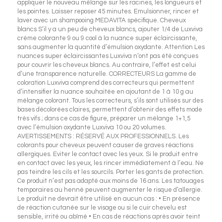
appliquer le nouveau mélange sur les racines, les longueurs et
les pointes. Laisser reposer 45 minutes. Emulsionner, rincer et
laver avec un shampooing MEDAVITA spécifique. Cheveux
blancs S’il y a un peu de cheveux blancs, ajouter 1/4 de Luxviva
crème colorante 9 ou 9 cool à la nuance super éclaircissante,
sans augmenter la quantité d’émulsion oxydante. Attention Les
nuances super éclaircissantes Luxviva n’ont pas été conçues
pour couvrir les cheveux blancs. Au contraire, l’effet est celui
d’une transparence naturelle. CORRECTEURS La gamme de
coloration Luxviva comprend des correcteurs qui permettent
d’intensifier la nuance souhaitée en ajoutant de 1 à 10 g au
mélange colorant. Tous les correcteurs, s’ils sont utilisés sur des
bases décolorées claires, permettent d’obtenir des effets mode
très vifs ; dans ce cas de figure, préparer un mélange 1+1,5
avec l’émulsion oxydante Luxviva 10 ou 20 volumes.
AVERTISSEMENTS : RÉSERVÉ AUX PROFESSIONNELS. Les
colorants pour cheveux peuvent causer de graves réactions
allergiques. Eviter le contact avec les yeux. Si le produit entre
en contact avec les yeux, les rincer immédiatement à l’eau. Ne
pas teindre les cils et les sourcils. Porter les gants de protection.
Ce produit n’est pas adapté aux moins de 16 ans. Les tatouages
temporaires au henné peuvent augmenter le risque d’allergie.
Le produit ne devrait être utilisé en aucun cas : • En présence
de réaction cutanée sur le visage ou si le cuir chevelu est
sensible, irrité ou abîmé • En cas de réactions après avoir teint