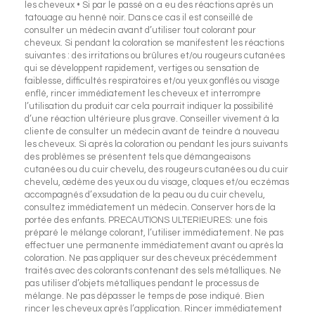
les cheveux • Si par le passé on a eu des réactions après un
tatouage au henné noir. Dans ce cas il est conseillé de
consulter un médecin avant d’utiliser tout colorant pour
cheveux. Si pendant la coloration se manifestent les réactions
suivantes : des irritations ou brûlures et/ou rougeurs cutanées
qui se développent rapidement, vertiges ou sensation de
faiblesse, difficultés respiratoires et/ou yeux gonflés ou visage
enflé, rincer immédiatement les cheveux et interrompre
l’utilisation du produit car cela pourrait indiquer la possibilité
d’une réaction ultérieure plus grave. Conseiller vivement à la
cliente de consulter un médecin avant de teindre à nouveau
les cheveux. Si après la coloration ou pendant les jours suivants
des problèmes se présentent tels que démangeaisons
cutanées ou du cuir chevelu, des rougeurs cutanées ou du cuir
chevelu, œdème des yeux ou du visage, cloques et/ou eczémas
accompagnés d’exsudation de la peau ou du cuir chevelu,
consultez immédiatement un médecin. Conserver hors de la
portée des enfants. PRECAUTIONS ULTERIEURES: une fois
préparé le mélange colorant, l’utiliser immédiatement. Ne pas
effectuer une permanente immédiatement avant ou après la
coloration. Ne pas appliquer sur des cheveux précédemment
traités avec des colorants contenant des sels métalliques. Ne
pas utiliser d’objets métalliques pendant le processus de
mélange. Ne pas dépasser le temps de pose indiqué. Bien
rincer les cheveux après l’application. Rincer immédiatement