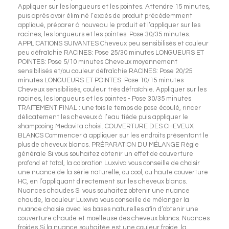
Appliquer sur les longueurs et les pointes. Attendre 15 minutes,
puis après avoir éliminé l’excès de produit précédemment
appliqué, préparer à nouveau le produit et l’appliquer sur les
racines, les longueurs et les pointes. Pose 30/35 minutes.
APPLICATIONS SUIVANTES Cheveux peu sensibilisés et couleur
peu défraîchie RACINES: Pose 25/30 minutes LONGUEURS ET
POINTES: Pose 5/10 minutes Cheveux moyennement
sensibilisés et/ou couleur défraîchie RACINES: Pose 20/25
minutes LONGUEURS ET POINTES: Pose 10/15 minutes
Cheveux sensibilisés, couleur très défraîchie. Appliquer sur les
racines, les longueurs et les pointes - Pose 30/35 minutes
TRAITEMENT FINAL : une fois le temps de pose écoulé, rincer
délicatement les cheveux à l’eau tiède puis appliquer le
shampooing Medavita choisi. COUVERTURE DES CHEVEUX
BLANCS Commencer à appliquer sur les endroits présentant le
plus de cheveux blancs. PRÉPARATION DU MÉLANGE Règle
générale Si vous souhaitez obtenir un effet de couverture
profond et total, la coloration Luxviva vous conseille de choisir
une nuance de la série naturelle, ou cool, ou haute couverture
HC, en l’appliquant directement sur les cheveux blancs.
Nuances chaudes Si vous souhaitez obtenir une nuance
chaude, la couleur Luxviva vous conseille de mélanger la
nuance choisie avec les bases naturelles afin d’obtenir une
couverture chaude et moelleuse des cheveux blancs. Nuances
froides Si la nuance souhaitée est une couleur froide, la