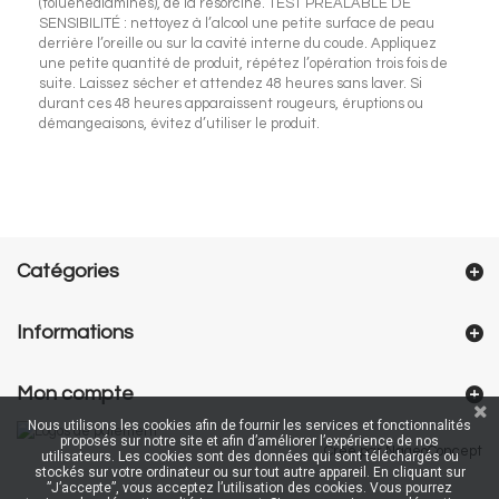
(toluènediamines), de la résorcine. TEST PRÉALABLE DE
SENSIBILITÉ : nettoyez à l’alcool une petite surface de peau
derrière l’oreille ou sur la cavité interne du coude. Appliquez
une petite quantité de produit, répétez l’opération trois fois de
suite. Laissez sécher et attendez 48 heures sans laver. Si
durant ces 48 heures apparaissent rougeurs, éruptions ou
démangeaisons, évitez d’utiliser le produit.
Catégories
Informations
Mon compte
Nous utilisons les cookies afin de fournir les services et fonctionnalités
proposés sur notre site et afin d’améliorer l’expérience de nos
Créé par NageoConcept
utilisateurs. Les cookies sont des données qui sont téléchargés ou
stockés sur votre ordinateur ou sur tout autre appareil. En cliquant sur
”J’accepte”, vous acceptez l’utilisation des cookies. Vous pourrez