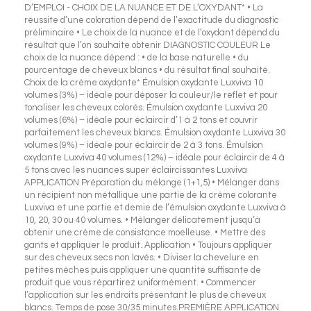
D’EMPLOI - CHOIX DE LA NUANCE ET DE L’OXYDANT* • La
réussite d’une coloration dépend de l’exactitude du diagnostic
préliminaire • Le choix de la nuance et de l’oxydant dépend du
résultat que l’on souhaite obtenir DIAGNOSTIC COULEUR Le
choix de la nuance dépend : • de la base naturelle • du
pourcentage de cheveux blancs • du résultat final souhaité.
Choix de la crème oxydante* Émulsion oxydante Luxviva 10
volumes (3%) – idéale pour déposer la couleur/le reflet et pour
tonaliser les cheveux colorés. Émulsion oxydante Luxviva 20
volumes (6%) – idéale pour éclaircir d’1 à 2 tons et couvrir
parfaitement les cheveux blancs. Émulsion oxydante Luxviva 30
volumes (9%) – idéale pour éclaircir de 2 à 3 tons. Émulsion
oxydante Luxviva 40 volumes (12%) – idéale pour éclaircir de 4 à
5 tons avec les nuances super éclaircissantes Luxviva
APPLICATION Préparation du mélange (1+1,5) • Mélanger dans
un récipient non métallique une partie de la crème colorante
Luxviva et une partie et demie de l’émulsion oxydante Luxviva à
10, 20, 30 ou 40 volumes. • Mélanger délicatement jusqu’à
obtenir une crème de consistance moelleuse. • Mettre des
gants et appliquer le produit. Application • Toujours appliquer
sur des cheveux secs non lavés. • Diviser la chevelure en
petites mèches puis appliquer une quantité suffisante de
produit que vous répartirez uniformément. • Commencer
l’application sur les endroits présentant le plus de cheveux
blancs. Temps de pose 30/35 minutes.PREMIÈRE APPLICATION