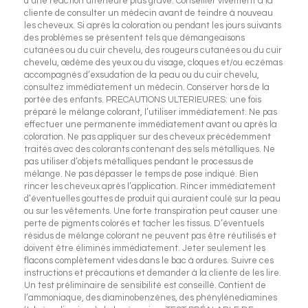
d’une réaction ultérieure plus grave. Conseiller vivement à la
cliente de consulter un médecin avant de teindre à nouveau
les cheveux. Si après la coloration ou pendant les jours suivants
des problèmes se présentent tels que démangeaisons
cutanées ou du cuir chevelu, des rougeurs cutanées ou du cuir
chevelu, œdème des yeux ou du visage, cloques et/ou eczémas
accompagnés d’exsudation de la peau ou du cuir chevelu,
consultez immédiatement un médecin. Conserver hors de la
portée des enfants. PRECAUTIONS ULTERIEURES: une fois
préparé le mélange colorant, l’utiliser immédiatement. Ne pas
effectuer une permanente immédiatement avant ou après la
coloration. Ne pas appliquer sur des cheveux précédemment
traités avec des colorants contenant des sels métalliques. Ne
pas utiliser d’objets métalliques pendant le processus de
mélange. Ne pas dépasser le temps de pose indiqué. Bien
rincer les cheveux après l’application. Rincer immédiatement
d’éventuelles gouttes de produit qui auraient coulé sur la peau
ou sur les vêtements. Une forte transpiration peut causer une
perte de pigments colorés et tacher les tissus. D’éventuels
résidus de mélange colorant ne peuvent pas être réutilisés et
doivent être éliminés immédiatement. Jeter seulement les
flacons complètement vides dans le bac à ordures. Suivre ces
instructions et précautions et demander à la cliente de les lire.
Un test préliminaire de sensibilité est conseillé. Contient de
l’ammoniaque, des diaminobenzènes, des phénylènediamines