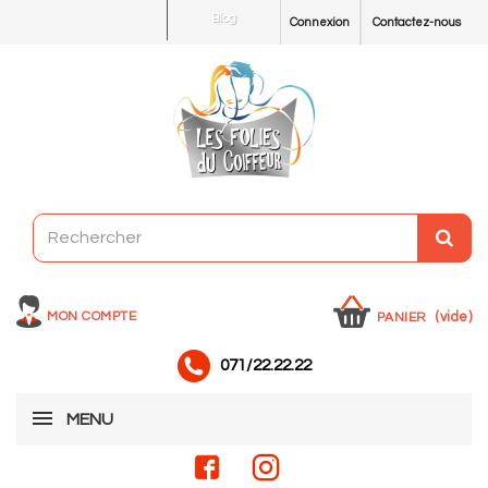
Blog
Connexion
Contactez-nous
MON COMPTE
(vide)
PANIER
071/22.22.22
MENU