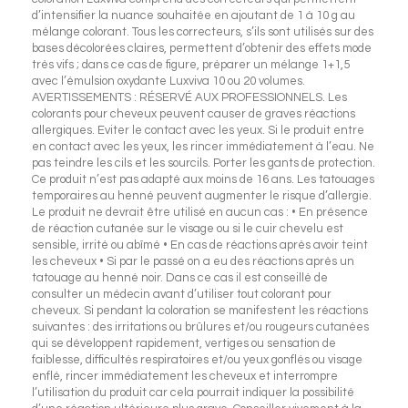
d’intensifier la nuance souhaitée en ajoutant de 1 à 10 g au
mélange colorant. Tous les correcteurs, s’ils sont utilisés sur des
bases décolorées claires, permettent d’obtenir des effets mode
très vifs ; dans ce cas de figure, préparer un mélange 1+1,5
avec l’émulsion oxydante Luxviva 10 ou 20 volumes.
AVERTISSEMENTS : RÉSERVÉ AUX PROFESSIONNELS. Les
colorants pour cheveux peuvent causer de graves réactions
allergiques. Eviter le contact avec les yeux. Si le produit entre
en contact avec les yeux, les rincer immédiatement à l’eau. Ne
pas teindre les cils et les sourcils. Porter les gants de protection.
Ce produit n’est pas adapté aux moins de 16 ans. Les tatouages
temporaires au henné peuvent augmenter le risque d’allergie.
Le produit ne devrait être utilisé en aucun cas : • En présence
de réaction cutanée sur le visage ou si le cuir chevelu est
sensible, irrité ou abîmé • En cas de réactions après avoir teint
les cheveux • Si par le passé on a eu des réactions après un
tatouage au henné noir. Dans ce cas il est conseillé de
consulter un médecin avant d’utiliser tout colorant pour
cheveux. Si pendant la coloration se manifestent les réactions
suivantes : des irritations ou brûlures et/ou rougeurs cutanées
qui se développent rapidement, vertiges ou sensation de
faiblesse, difficultés respiratoires et/ou yeux gonflés ou visage
enflé, rincer immédiatement les cheveux et interrompre
l’utilisation du produit car cela pourrait indiquer la possibilité