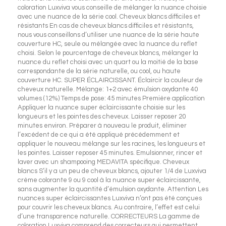
coloration Luxviva vous conseille de mélanger la nuance choisie
avec une nuance de la série cool. Cheveux blancs difficiles et
résistants En cas de cheveux blancs difficiles et résistants,
nous vous conseillons d’utiliser une nuance de la série haute
couverture HC, seule ou mélangée avec la nuance du reflet
choisi. Selon le pourcentage de cheveux blancs, mélanger la
nuance du reflet choisi avec un quart ou la moitié de la base
correspondante de la série naturelle, ou cool, ou haute
couverture HC. SUPER ÉCLAIRCISSANT. Éclaircir la couleur de
cheveux naturelle. Mélange: 1+2 avec émulsion oxydante 40
volumes (12%) Temps de pose: 45 minutes Première application
Appliquer la nuance super éclaircissante choisie sur les
longueurs et les pointes des cheveux. Laisser reposer 20
minutes environ. Préparer à nouveau le produit, éliminer
l’excédent de ce qui a été appliqué précédemment et
appliquer le nouveau mélange sur les racines, les longueurs et
les pointes. Laisser reposer 45 minutes. Emulsionner, rincer et
laver avec un shampooing MEDAVITA spécifique. Cheveux
blancs S’il y a un peu de cheveux blancs, ajouter 1/4 de Luxviva
crème colorante 9 ou 9 cool à la nuance super éclaircissante,
sans augmenter la quantité d’émulsion oxydante. Attention Les
nuances super éclaircissantes Luxviva n’ont pas été conçues
pour couvrir les cheveux blancs. Au contraire, l’effet est celui
d’une transparence naturelle. CORRECTEURS La gamme de
coloration Luxviva comprend des correcteurs qui permettent