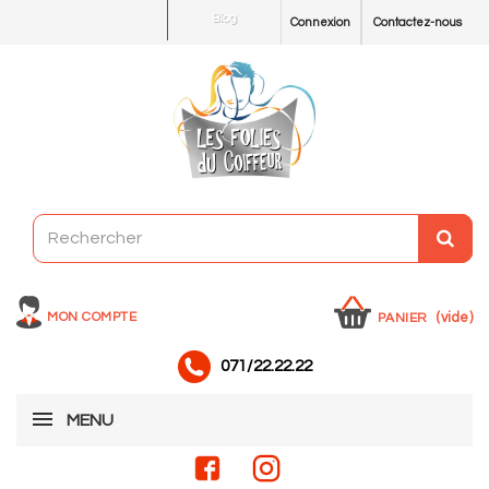
Blog
Connexion
Contactez-nous
MON COMPTE
(vide)
PANIER
071/22.22.22
MENU