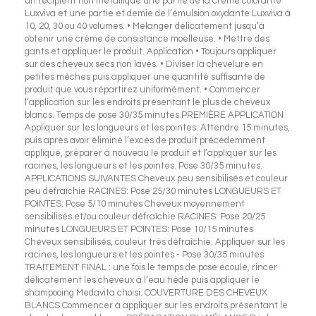
un récipient non métallique une partie de la crème colorante
Luxviva et une partie et demie de l’émulsion oxydante Luxviva à
10, 20, 30 ou 40 volumes. • Mélanger délicatement jusqu’à
obtenir une crème de consistance moelleuse. • Mettre des
gants et appliquer le produit. Application • Toujours appliquer
sur des cheveux secs non lavés. • Diviser la chevelure en
petites mèches puis appliquer une quantité suffisante de
produit que vous répartirez uniformément. • Commencer
l’application sur les endroits présentant le plus de cheveux
blancs. Temps de pose 30/35 minutes.PREMIÈRE APPLICATION
Appliquer sur les longueurs et les pointes. Attendre 15 minutes,
puis après avoir éliminé l’excès de produit précédemment
appliqué, préparer à nouveau le produit et l’appliquer sur les
racines, les longueurs et les pointes. Pose 30/35 minutes.
APPLICATIONS SUIVANTES Cheveux peu sensibilisés et couleur
peu défraîchie RACINES: Pose 25/30 minutes LONGUEURS ET
POINTES: Pose 5/10 minutes Cheveux moyennement
sensibilisés et/ou couleur défraîchie RACINES: Pose 20/25
minutes LONGUEURS ET POINTES: Pose 10/15 minutes
Cheveux sensibilisés, couleur très défraîchie. Appliquer sur les
racines, les longueurs et les pointes - Pose 30/35 minutes
TRAITEMENT FINAL : une fois le temps de pose écoulé, rincer
délicatement les cheveux à l’eau tiède puis appliquer le
shampooing Medavita choisi. COUVERTURE DES CHEVEUX
BLANCS Commencer à appliquer sur les endroits présentant le