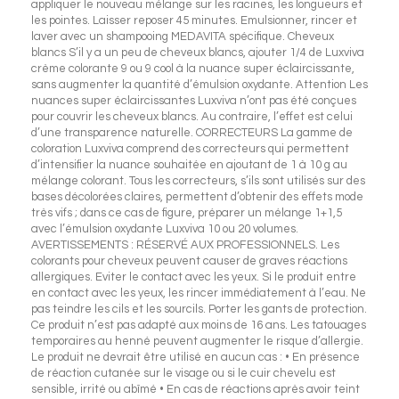
appliquer le nouveau mélange sur les racines, les longueurs et
les pointes. Laisser reposer 45 minutes. Emulsionner, rincer et
laver avec un shampooing MEDAVITA spécifique. Cheveux
blancs S’il y a un peu de cheveux blancs, ajouter 1/4 de Luxviva
crème colorante 9 ou 9 cool à la nuance super éclaircissante,
sans augmenter la quantité d’émulsion oxydante. Attention Les
nuances super éclaircissantes Luxviva n’ont pas été conçues
pour couvrir les cheveux blancs. Au contraire, l’effet est celui
d’une transparence naturelle. CORRECTEURS La gamme de
coloration Luxviva comprend des correcteurs qui permettent
d’intensifier la nuance souhaitée en ajoutant de 1 à 10 g au
mélange colorant. Tous les correcteurs, s’ils sont utilisés sur des
bases décolorées claires, permettent d’obtenir des effets mode
très vifs ; dans ce cas de figure, préparer un mélange 1+1,5
avec l’émulsion oxydante Luxviva 10 ou 20 volumes.
AVERTISSEMENTS : RÉSERVÉ AUX PROFESSIONNELS. Les
colorants pour cheveux peuvent causer de graves réactions
allergiques. Eviter le contact avec les yeux. Si le produit entre
en contact avec les yeux, les rincer immédiatement à l’eau. Ne
pas teindre les cils et les sourcils. Porter les gants de protection.
Ce produit n’est pas adapté aux moins de 16 ans. Les tatouages
temporaires au henné peuvent augmenter le risque d’allergie.
Le produit ne devrait être utilisé en aucun cas : • En présence
de réaction cutanée sur le visage ou si le cuir chevelu est
sensible, irrité ou abîmé • En cas de réactions après avoir teint