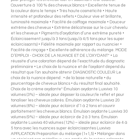
Couverture à 100 % des cheveux blancs • Excellente tenue de
la couleur dans le temps • Très haute cosméticité • Haute
intensité et profondeur des reflets • Couleur vive et brillante,
luminosité maximale • Facilité de coiffage maximale • Douceur
extrême des cheveux • Extrême délicatesse sur le cuir chevelu
et les cheveux • Pigments d’oxydation d’une extrême pureté •
Éclaircissement jusqu’à 3 tons (jusqu’à 4/5 tons pour les super
éclaircissants) • Fidélité maximale par rapport au nuancier •
Facilité de rinçage • Excellente adhérence du mélange. MODE
D’EMPLOI - CHOIX DE LA NUANCE ET DE L’OXYDANT* • La
réussite d’une coloration dépend de l’exactitude du diagnostic
préliminaire • Le choix de la nuance et de l’oxydant dépend du
résultat que l’on souhaite obtenir DIAGNOSTIC COULEUR Le
choix de la nuance dépend : • de la base naturelle • du
pourcentage de cheveux blancs • du résultat final souhaité.
Choix de la crème oxydante* Émulsion oxydante Luxviva 10
volumes (3%) – idéale pour déposer la couleur/le reflet et pour
tonaliser les cheveux colorés. Émulsion oxydante Luxviva 20
volumes (6%) – idéale pour éclaircir d’1 à 2 tons et couvrir
parfaitement les cheveux blancs. Émulsion oxydante Luxviva 30
volumes (9%) – idéale pour éclaircir de 2 à 3 tons. Émulsion
oxydante Luxviva 40 volumes (12%) – idéale pour éclaircir de 4 à
5 tons avec les nuances super éclaircissantes Luxviva
APPLICATION Préparation du mélange (1+1,5) • Mélanger dans