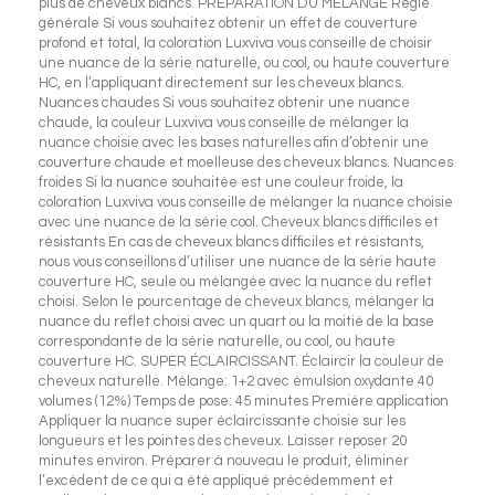
plus de cheveux blancs. PRÉPARATION DU MÉLANGE Règle
générale Si vous souhaitez obtenir un effet de couverture
profond et total, la coloration Luxviva vous conseille de choisir
une nuance de la série naturelle, ou cool, ou haute couverture
HC, en l’appliquant directement sur les cheveux blancs.
Nuances chaudes Si vous souhaitez obtenir une nuance
chaude, la couleur Luxviva vous conseille de mélanger la
nuance choisie avec les bases naturelles afin d’obtenir une
couverture chaude et moelleuse des cheveux blancs. Nuances
froides Si la nuance souhaitée est une couleur froide, la
coloration Luxviva vous conseille de mélanger la nuance choisie
avec une nuance de la série cool. Cheveux blancs difficiles et
résistants En cas de cheveux blancs difficiles et résistants,
nous vous conseillons d’utiliser une nuance de la série haute
couverture HC, seule ou mélangée avec la nuance du reflet
choisi. Selon le pourcentage de cheveux blancs, mélanger la
nuance du reflet choisi avec un quart ou la moitié de la base
correspondante de la série naturelle, ou cool, ou haute
couverture HC. SUPER ÉCLAIRCISSANT. Éclaircir la couleur de
cheveux naturelle. Mélange: 1+2 avec émulsion oxydante 40
volumes (12%) Temps de pose: 45 minutes Première application
Appliquer la nuance super éclaircissante choisie sur les
longueurs et les pointes des cheveux. Laisser reposer 20
minutes environ. Préparer à nouveau le produit, éliminer
l’excédent de ce qui a été appliqué précédemment et