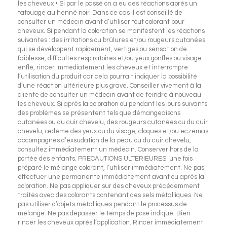
les cheveux • Si par le passé on a eu des réactions après un
tatouage au henné noir. Dans ce cas il est conseillé de
consulter un médecin avant d’utiliser tout colorant pour
cheveux. Si pendant la coloration se manifestent les réactions
suivantes : des irritations ou brûlures et/ou rougeurs cutanées
qui se développent rapidement, vertiges ou sensation de
faiblesse, difficultés respiratoires et/ou yeux gonflés ou visage
enflé, rincer immédiatement les cheveux et interrompre
l’utilisation du produit car cela pourrait indiquer la possibilité
d’une réaction ultérieure plus grave. Conseiller vivement à la
cliente de consulter un médecin avant de teindre à nouveau
les cheveux. Si après la coloration ou pendant les jours suivants
des problèmes se présentent tels que démangeaisons
cutanées ou du cuir chevelu, des rougeurs cutanées ou du cuir
chevelu, œdème des yeux ou du visage, cloques et/ou eczémas
accompagnés d’exsudation de la peau ou du cuir chevelu,
consultez immédiatement un médecin. Conserver hors de la
portée des enfants. PRECAUTIONS ULTERIEURES: une fois
préparé le mélange colorant, l’utiliser immédiatement. Ne pas
effectuer une permanente immédiatement avant ou après la
coloration. Ne pas appliquer sur des cheveux précédemment
traités avec des colorants contenant des sels métalliques. Ne
pas utiliser d’objets métalliques pendant le processus de
mélange. Ne pas dépasser le temps de pose indiqué. Bien
rincer les cheveux après l’application. Rincer immédiatement