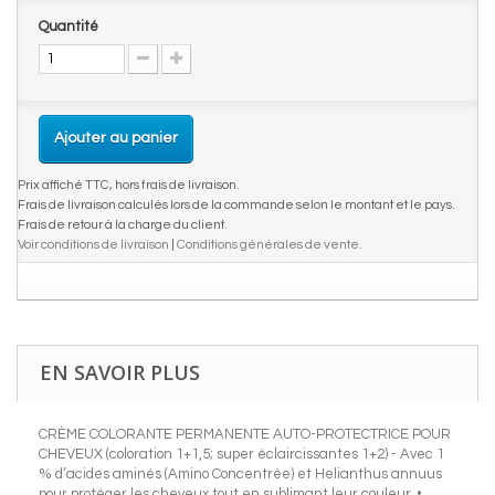
Quantité
Ajouter au panier
Prix affiché TTC, hors frais de livraison.
Frais de livraison calculés lors de la commande selon le montant et le pays.
Frais de retour à la charge du client.
Voir conditions de livraison
|
Conditions générales de vente
.
EN SAVOIR PLUS
CRÈME COLORANTE PERMANENTE AUTO-PROTECTRICE POUR
CHEVEUX (coloration 1+1,5; super éclaircissantes 1+2) - Avec 1
% d’acides aminés (Amino Concentrée) et Helianthus annuus
pour protéger les cheveux tout en sublimant leur couleur. •