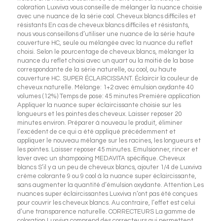
coloration Luxviva vous conseille de mélanger la nuance choisie
avec une nuance de la série cool. Cheveux blancs difficiles et
résistants En cas de cheveux blancs difficiles et résistants,
nous vous conseillons d’utiliser une nuance de la série haute
couverture HC, seule ou mélangée avec la nuance du reflet
choisi. Selon le pourcentage de cheveux blancs, mélanger la
nuance du reflet choisi avec un quart ou la moitié de la base
correspondante de la série naturelle, ou cool, ou haute
couverture HC. SUPER ÉCLAIRCISSANT. Éclaircir la couleur de
cheveux naturelle. Mélange: 1+2 avec émulsion oxydante 40
volumes (12%) Temps de pose: 45 minutes Première application
Appliquer la nuance super éclaircissante choisie sur les
longueurs et les pointes des cheveux. Laisser reposer 20
minutes environ. Préparer à nouveau le produit, éliminer
l’excédent de ce qui a été appliqué précédemment et
appliquer le nouveau mélange sur les racines, les longueurs et
les pointes. Laisser reposer 45 minutes. Emulsionner, rincer et
laver avec un shampooing MEDAVITA spécifique. Cheveux
blancs S’il y a un peu de cheveux blancs, ajouter 1/4 de Luxviva
crème colorante 9 ou 9 cool à la nuance super éclaircissante,
sans augmenter la quantité d’émulsion oxydante. Attention Les
nuances super éclaircissantes Luxviva n’ont pas été conçues
pour couvrir les cheveux blancs. Au contraire, l’effet est celui
d’une transparence naturelle. CORRECTEURS La gamme de
coloration Luxviva comprend des correcteurs qui permettent