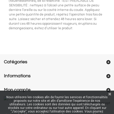
(toluènediamines), de la résorcine. TEST PRÉALABLE DE
SENSIBILITÉ : nettoyez à l’alcool une petite surface de peau
derrière l’oreille ou sur la cavité interne du coude. Appliquez
une petite quantité de produit, répétez l’opération trois fois de
suite. Laissez sécher et attendez 48 heures sans laver. Si
durant ces 48 heures apparaissent rougeurs, éruptions ou
démangeaisons, évitez d’utiliser le produit.
Catégories
Informations
Mon compte
Nous utilisons les cookies afin de fournir les services et fonctionnalités
proposés sur notre site et afin d’améliorer l’expérience de nos
Créé par NageoConcept
utilisateurs. Les cookies sont des données qui sont téléchargés ou
stockés sur votre ordinateur ou sur tout autre appareil. En cliquant sur
”J’accepte”, vous acceptez l’utilisation des cookies. Vous pourrez