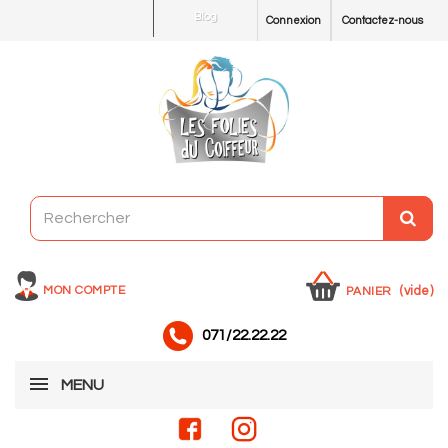
Blog
Connexion
Contactez-nous
MON COMPTE
(vide)
PANIER
071/22.22.22
MENU