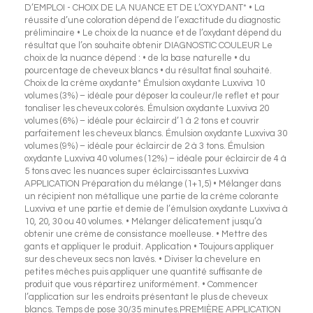
D’EMPLOI - CHOIX DE LA NUANCE ET DE L’OXYDANT* • La
réussite d’une coloration dépend de l’exactitude du diagnostic
préliminaire • Le choix de la nuance et de l’oxydant dépend du
résultat que l’on souhaite obtenir DIAGNOSTIC COULEUR Le
choix de la nuance dépend : • de la base naturelle • du
pourcentage de cheveux blancs • du résultat final souhaité.
Choix de la crème oxydante* Émulsion oxydante Luxviva 10
volumes (3%) – idéale pour déposer la couleur/le reflet et pour
tonaliser les cheveux colorés. Émulsion oxydante Luxviva 20
volumes (6%) – idéale pour éclaircir d’1 à 2 tons et couvrir
parfaitement les cheveux blancs. Émulsion oxydante Luxviva 30
volumes (9%) – idéale pour éclaircir de 2 à 3 tons. Émulsion
oxydante Luxviva 40 volumes (12%) – idéale pour éclaircir de 4 à
5 tons avec les nuances super éclaircissantes Luxviva
APPLICATION Préparation du mélange (1+1,5) • Mélanger dans
un récipient non métallique une partie de la crème colorante
Luxviva et une partie et demie de l’émulsion oxydante Luxviva à
10, 20, 30 ou 40 volumes. • Mélanger délicatement jusqu’à
obtenir une crème de consistance moelleuse. • Mettre des
gants et appliquer le produit. Application • Toujours appliquer
sur des cheveux secs non lavés. • Diviser la chevelure en
petites mèches puis appliquer une quantité suffisante de
produit que vous répartirez uniformément. • Commencer
l’application sur les endroits présentant le plus de cheveux
blancs. Temps de pose 30/35 minutes.PREMIÈRE APPLICATION