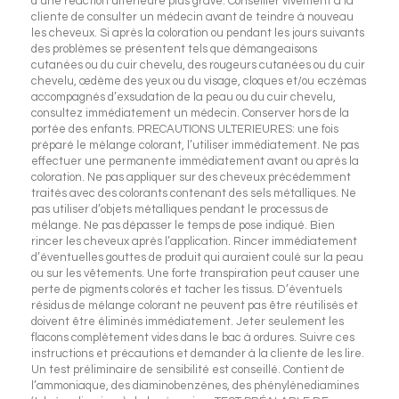
d’une réaction ultérieure plus grave. Conseiller vivement à la
cliente de consulter un médecin avant de teindre à nouveau
les cheveux. Si après la coloration ou pendant les jours suivants
des problèmes se présentent tels que démangeaisons
cutanées ou du cuir chevelu, des rougeurs cutanées ou du cuir
chevelu, œdème des yeux ou du visage, cloques et/ou eczémas
accompagnés d’exsudation de la peau ou du cuir chevelu,
consultez immédiatement un médecin. Conserver hors de la
portée des enfants. PRECAUTIONS ULTERIEURES: une fois
préparé le mélange colorant, l’utiliser immédiatement. Ne pas
effectuer une permanente immédiatement avant ou après la
coloration. Ne pas appliquer sur des cheveux précédemment
traités avec des colorants contenant des sels métalliques. Ne
pas utiliser d’objets métalliques pendant le processus de
mélange. Ne pas dépasser le temps de pose indiqué. Bien
rincer les cheveux après l’application. Rincer immédiatement
d’éventuelles gouttes de produit qui auraient coulé sur la peau
ou sur les vêtements. Une forte transpiration peut causer une
perte de pigments colorés et tacher les tissus. D’éventuels
résidus de mélange colorant ne peuvent pas être réutilisés et
doivent être éliminés immédiatement. Jeter seulement les
flacons complètement vides dans le bac à ordures. Suivre ces
instructions et précautions et demander à la cliente de les lire.
Un test préliminaire de sensibilité est conseillé. Contient de
l’ammoniaque, des diaminobenzènes, des phénylènediamines