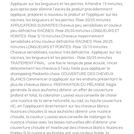
Appliquer sur les longueurs et les pointes. Attendre 15 minutes,
puis après avoir éliminé l’excès de produit précédemment
appliqué, préparer à nouveau le produit et l’appliquer sur les
racines, les longueurs et les pointes. Pose 30/35 minutes.
APPLICATIONS SUIVANTES Cheveux peu sensibilisés et couleur
peu défraîchie RACINES: Pose 25/30 minutes LONGUEURS ET
POINTES: Pose 5/10 minutes Cheveux moyennement
sensibilisés et/ou couleur défraîchie RACINES: Pose 20/25
minutes LONGUEURS ET POINTES: Pose 10/15 minutes
Cheveux sensibilisés, couleur très défraîchie. Appliquer sur les
racines, les longueurs et les pointes - Pose 30/35 minutes
TRAITEMENT FINAL : une fois le temps de pose écoulé, rincer
délicatement les cheveux à l’eau tiède puis appliquer le
shampooing Medavita choisi. COUVERTURE DES CHEVEUX
BLANCS Commencer à appliquer sur les endroits présentant le
plus de cheveux blancs. PRÉPARATION DU MÉLANGE Règle
générale Si vous souhaitez obtenir un effet de couverture
profond et total, la coloration Luxviva vous conseille de choisir
une nuance de la série naturelle, ou cool, ou haute couverture
HC, en l’appliquant directement sur les cheveux blancs.
Nuances chaudes Si vous souhaitez obtenir une nuance
chaude, la couleur Luxviva vous conseille de mélanger la
nuance choisie avec les bases naturelles afin d’obtenir une
couverture chaude et moelleuse des cheveux blancs. Nuances
froides Si la nuance souhaitée est une couleur froide, la