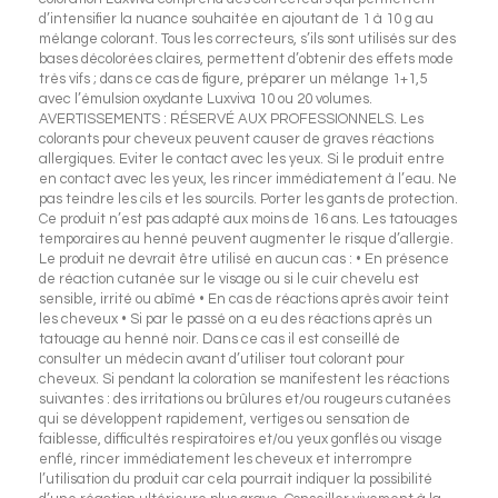
d’intensifier la nuance souhaitée en ajoutant de 1 à 10 g au
mélange colorant. Tous les correcteurs, s’ils sont utilisés sur des
bases décolorées claires, permettent d’obtenir des effets mode
très vifs ; dans ce cas de figure, préparer un mélange 1+1,5
avec l’émulsion oxydante Luxviva 10 ou 20 volumes.
AVERTISSEMENTS : RÉSERVÉ AUX PROFESSIONNELS. Les
colorants pour cheveux peuvent causer de graves réactions
allergiques. Eviter le contact avec les yeux. Si le produit entre
en contact avec les yeux, les rincer immédiatement à l’eau. Ne
pas teindre les cils et les sourcils. Porter les gants de protection.
Ce produit n’est pas adapté aux moins de 16 ans. Les tatouages
temporaires au henné peuvent augmenter le risque d’allergie.
Le produit ne devrait être utilisé en aucun cas : • En présence
de réaction cutanée sur le visage ou si le cuir chevelu est
sensible, irrité ou abîmé • En cas de réactions après avoir teint
les cheveux • Si par le passé on a eu des réactions après un
tatouage au henné noir. Dans ce cas il est conseillé de
consulter un médecin avant d’utiliser tout colorant pour
cheveux. Si pendant la coloration se manifestent les réactions
suivantes : des irritations ou brûlures et/ou rougeurs cutanées
qui se développent rapidement, vertiges ou sensation de
faiblesse, difficultés respiratoires et/ou yeux gonflés ou visage
enflé, rincer immédiatement les cheveux et interrompre
l’utilisation du produit car cela pourrait indiquer la possibilité