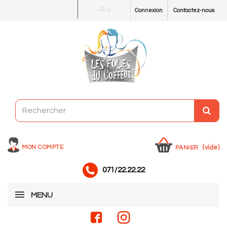
Blog
Connexion
Contactez-nous
MON COMPTE
(vide)
PANIER
071/22.22.22
MENU