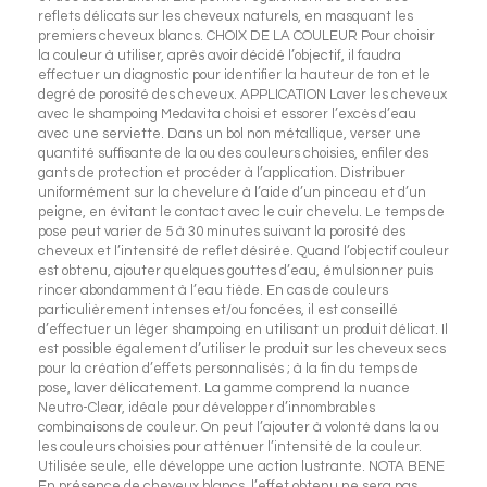
reflets délicats sur les cheveux naturels, en masquant les
premiers cheveux blancs. CHOIX DE LA COULEUR Pour choisir
la couleur à utiliser, après avoir décidé l’objectif, il faudra
effectuer un diagnostic pour identifier la hauteur de ton et le
degré de porosité des cheveux. APPLICATION Laver les cheveux
avec le shampoing Medavita choisi et essorer l’excès d’eau
avec une serviette. Dans un bol non métallique, verser une
quantité suffisante de la ou des couleurs choisies, enfiler des
gants de protection et procéder à l’application. Distribuer
uniformément sur la chevelure à l’aide d’un pinceau et d’un
peigne, en évitant le contact avec le cuir chevelu. Le temps de
pose peut varier de 5 à 30 minutes suivant la porosité des
cheveux et l’intensité de reflet désirée. Quand l’objectif couleur
est obtenu, ajouter quelques gouttes d’eau, émulsionner puis
rincer abondamment à l’eau tiède. En cas de couleurs
particulièrement intenses et/ou foncées, il est conseillé
d’effectuer un léger shampoing en utilisant un produit délicat. Il
est possible également d’utiliser le produit sur les cheveux secs
pour la création d’effets personnalisés ; à la fin du temps de
pose, laver délicatement. La gamme comprend la nuance
Neutro-Clear, idéale pour développer d’innombrables
combinaisons de couleur. On peut l’ajouter à volonté dans la ou
les couleurs choisies pour atténuer l’intensité de la couleur.
Utilisée seule, elle développe une action lustrante. NOTA BENE
En présence de cheveux blancs, l’effet obtenu ne sera pas