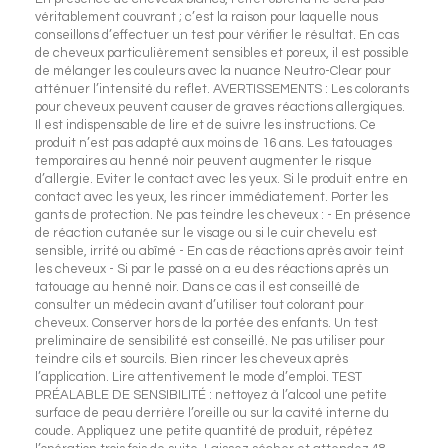
véritablement couvrant ; c’est la raison pour laquelle nous
conseillons d’effectuer un test pour vérifier le résultat. En cas
de cheveux particulièrement sensibles et poreux, il est possible
de mélanger les couleurs avec la nuance Neutro-Clear pour
atténuer l’intensité du reflet. AVERTISSEMENTS : Les colorants
pour cheveux peuvent causer de graves réactions allergiques.
Il est indispensable de lire et de suivre les instructions. Ce
produit n’est pas adapté aux moins de 16 ans. Les tatouages
temporaires au henné noir peuvent augmenter le risque
d’allergie. Eviter le contact avec les yeux. Si le produit entre en
contact avec les yeux, les rincer immédiatement. Porter les
gants de protection. Ne pas teindre les cheveux : - En présence
de réaction cutanée sur le visage ou si le cuir chevelu est
sensible, irrité ou abîmé - En cas de réactions après avoir teint
les cheveux - Si par le passé on a eu des réactions après un
tatouage au henné noir. Dans ce cas il est conseillé de
consulter un médecin avant d’utiliser tout colorant pour
cheveux. Conserver hors de la portée des enfants. Un test
preliminaire de sensibilité est conseillé. Ne pas utiliser pour
teindre cils et sourcils. Bien rincer les cheveux après
l’application. Lire attentivement le mode d’emploi. TEST
PRÉALABLE DE SENSIBILITÉ : nettoyez à l’alcool une petite
surface de peau derrière l’oreille ou sur la cavité interne du
coude. Appliquez une petite quantité de produit, répétez