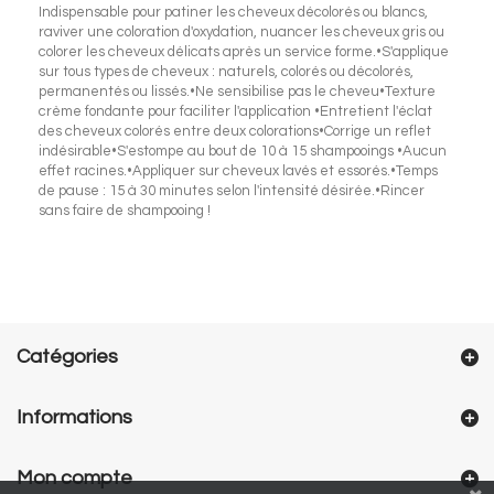
Indispensable pour patiner les cheveux décolorés ou blancs,
raviver une coloration d'oxydation, nuancer les cheveux gris ou
colorer les cheveux délicats après un service forme.•S'applique
sur tous types de cheveux : naturels, colorés ou décolorés,
permanentés ou lissés.•Ne sensibilise pas le cheveu•Texture
crème fondante pour faciliter l'application •Entretient l'éclat
des cheveux colorés entre deux colorations•Corrige un reflet
indésirable•S'estompe au bout de 10 à 15 shampooings •Aucun
effet racines.•Appliquer sur cheveux lavés et essorés.•Temps
de pause : 15 à 30 minutes selon l'intensité désirée.•Rincer
sans faire de shampooing !
Catégories
Informations
Mon compte