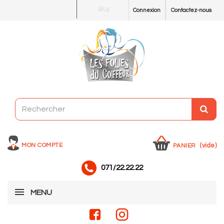
Blog
Connexion
Contactez-nous
MON COMPTE
(vide)
PANIER
071/22.22.22
MENU