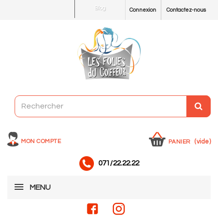
Blog
Connexion
Contactez-nous
MON COMPTE
(vide)
PANIER
071/22.22.22
MENU