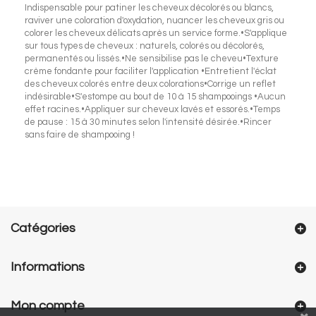
Indispensable pour patiner les cheveux décolorés ou blancs,
raviver une coloration d'oxydation, nuancer les cheveux gris ou
colorer les cheveux délicats après un service forme.•S'applique
sur tous types de cheveux : naturels, colorés ou décolorés,
permanentés ou lissés.•Ne sensibilise pas le cheveu•Texture
crème fondante pour faciliter l'application •Entretient l'éclat
des cheveux colorés entre deux colorations•Corrige un reflet
indésirable•S'estompe au bout de 10 à 15 shampooings •Aucun
effet racines.•Appliquer sur cheveux lavés et essorés.•Temps
de pause : 15 à 30 minutes selon l'intensité désirée.•Rincer
sans faire de shampooing !
Catégories
Informations
Mon compte