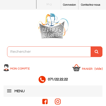
Blog
Connexion
Contactez-nous
MON COMPTE
(vide)
PANIER
071/22.22.22
MENU