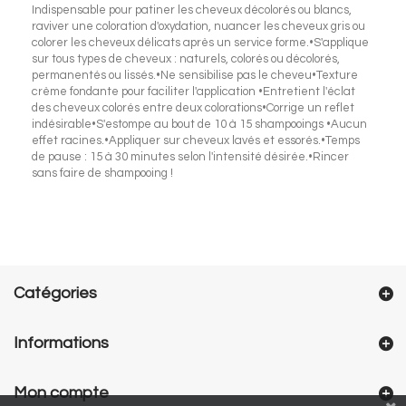
Indispensable pour patiner les cheveux décolorés ou blancs,
raviver une coloration d'oxydation, nuancer les cheveux gris ou
colorer les cheveux délicats après un service forme.•S'applique
sur tous types de cheveux : naturels, colorés ou décolorés,
permanentés ou lissés.•Ne sensibilise pas le cheveu•Texture
crème fondante pour faciliter l'application •Entretient l'éclat
des cheveux colorés entre deux colorations•Corrige un reflet
indésirable•S'estompe au bout de 10 à 15 shampooings •Aucun
effet racines.•Appliquer sur cheveux lavés et essorés.•Temps
de pause : 15 à 30 minutes selon l'intensité désirée.•Rincer
sans faire de shampooing !
Catégories
Informations
Mon compte