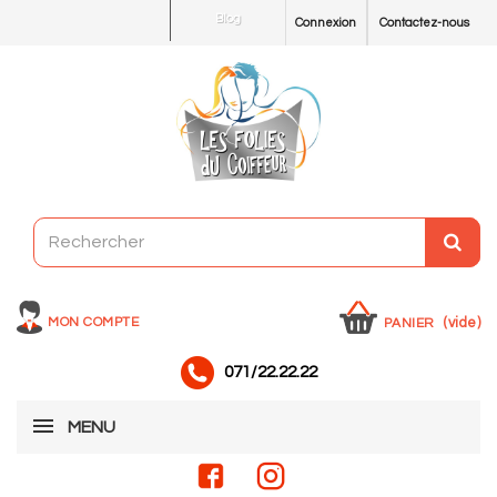
Blog
Connexion
Contactez-nous
MON COMPTE
(vide)
PANIER
071/22.22.22
MENU