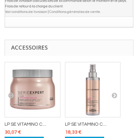
Frais de livraison calculés lors de la commande selon le montant et le pays.
Frais de retour à la charge du client.
Voir conditions de livraison
|
Conditions générales de vente
.
ACCESSOIRES
LP SE VITAMINO C....
LP SE VITAMINO C....
LP SE 
30,07 €
18,33 €
30,07