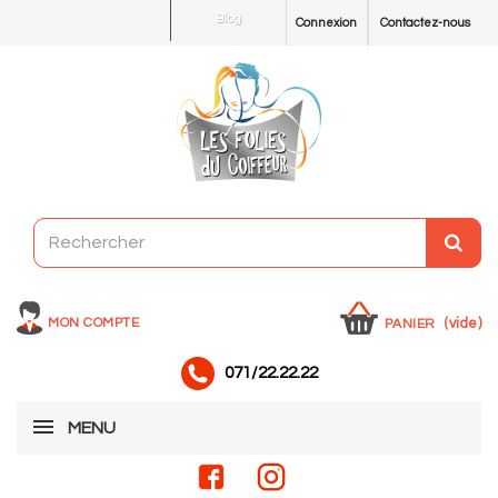
Blog
Connexion
Contactez-nous
MON COMPTE
(vide)
PANIER
071/22.22.22
MENU