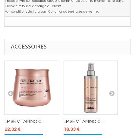
Frais de livraison calculés lors de la commande selon le montant et le pays.
Frais de retour à la charge du client.
Voir conditions de livraison
|
Conditions générales de vente
.
ACCESSOIRES
LP SE VITAMINO C....
LP SE VITAMINO C....
LP SE 
22,32 €
18,33 €
22,32