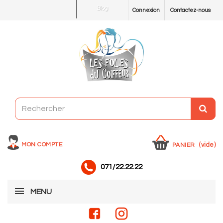
Blog
Connexion
Contactez-nous
MON COMPTE
(vide)
PANIER
071/22.22.22
MENU