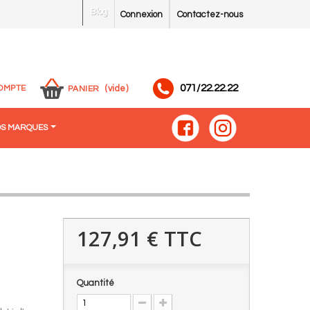
Blog
Connexion
Contactez-nous
071/22.22.22
OMPTE
(vide)
PANIER
S MARQUES
127,91 €
TTC
Quantité