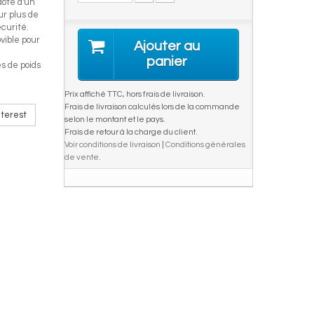
doté d'un
ur plus de
curité.
vible pour
Ajouter au
panier
s de poids
Prix affiché TTC, hors frais de livraison.
Frais de livraison calculés lors de la commande
terest
selon le montant et le pays.
Frais de retour à la charge du client.
Voir conditions de livraison
|
Conditions générales
de vente
.