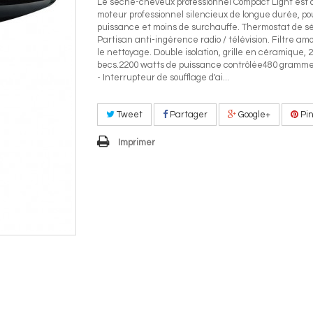
Le sèche-cheveux professionnel Compact Light est 
moteur professionnel silencieux de longue durée, po
puissance et moins de surchauffe. Thermostat de sé
Partisan anti-ingérence radio / télévision. Filtre amo
le nettoyage. Double isolation, grille en céramique, 2
becs.2200 watts de puissance contrôlée480 gramme
- Interrupteur de soufflage d'ai...
Tweet
Partager
Google+
Pin
Imprimer