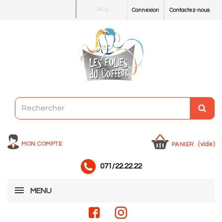
Blog
Connexion
Contactez-nous
MON COMPTE
(vide)
PANIER
071/22.22.22
MENU