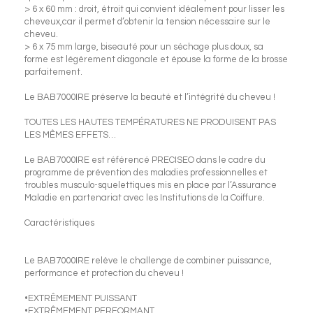
> 6 x 60 mm : droit, étroit qui convient idéalement pour lisser les
cheveux,car il permet d’obtenir la tension nécessaire sur le
cheveu.
> 6 x 75 mm large, biseauté pour un séchage plus doux, sa
forme est légèrement diagonale et épouse la forme de la brosse
parfaitement.
Le BAB7000IRE préserve la beauté et l’intégrité du cheveu !
TOUTES LES HAUTES TEMPÉRATURES NE PRODUISENT PAS
LES MÊMES EFFETS…
Le BAB7000IRE est référencé PRECISEO dans le cadre du
programme de prévention des maladies professionnelles et
troubles musculo-squelettiques mis en place par l’Assurance
Maladie en partenariat avec les Institutions de la Coiffure.
Caractéristiques
Le BAB7000IRE relève le challenge de combiner puissance,
performance et protection du cheveu !
•EXTRÊMEMENT PUISSANT
•EXTRÊMEMENT PERFORMANT