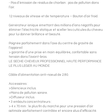
- Pas d’émission de résidus de charbon : pas de pollution dans
l’air.
12 niveaux de vitesse et de température – Bouton d’air froid.
Générateur ionique émettant des millions d’ions négatifs pour
éliminer l’électricité statique et sceller les cuticules du cheveu
pour lui donner brillance et beauté.
Poignée parfaitement dans l’axe du centre de gravité de
l’appareil
> garantie d’une prise en main équilibrée, confortable sans
tension dans l’avant-bras.
LE SECHE-CHEVEUX PROFESSIONNEL HAUTE PERFORMANCE
LE PLUS LEGER AU MONDE
Câble d’alimentation anti-noeud de 2.80.
Accessoires :
>Silencieux inclus.
>Moins de pollution sonore.
>Diffuseur inclus.
• 3 embouts concentrateurs :
> 4 x 70 mm : le plus fin du marché pour une pression d’air
optimale parfaitement contrôlée et encore plus d’efficacité.