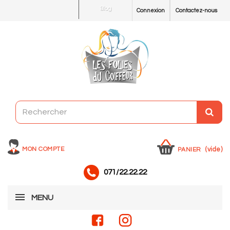
Blog
Connexion
Contactez-nous
MON COMPTE
(vide)
PANIER
071/22.22.22
MENU