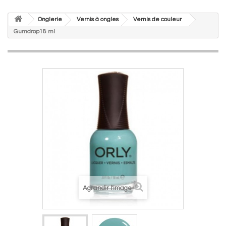
Onglerie
Vernis à ongles
Vernis de couleur
Gumdrop18 ml
Agrandir l'image