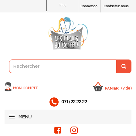
Blog
Connexion
Contactez-nous
MON COMPTE
(vide)
PANIER
071/22.22.22
MENU