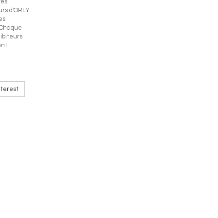
res
urs d'ORLY
es
. Chaque
ibiteurs
nt.
terest