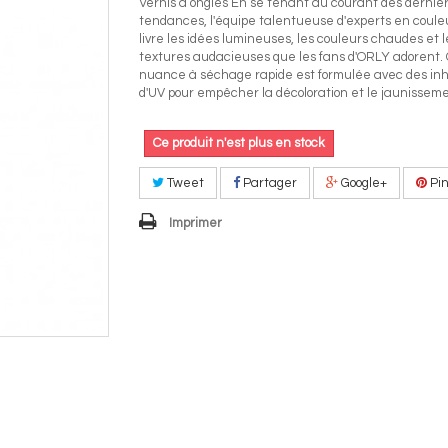
Vernis à ongles En se tenant au courant des derniè
tendances, l'équipe talentueuse d'experts en coule
livre les idées lumineuses, les couleurs chaudes et l
textures audacieuses que les fans d'ORLY adorent
nuance à séchage rapide est formulée avec des inh
d'UV pour empêcher la décoloration et le jaunisseme
Ce produit n'est plus en stock
Tweet
Partager
Google+
Pin
Imprimer