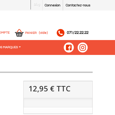
Blog
Connexion
Contactez-nous
071/22.22.22
OMPTE
(vide)
PANIER
S MARQUES
12,95 €
TTC