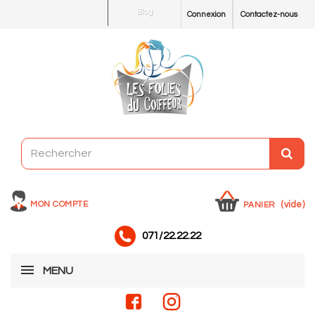
Blog
Connexion
Contactez-nous
MON COMPTE
(vide)
PANIER
071/22.22.22
MENU