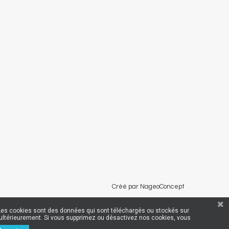
Créé par NageoConcept
rs. Les cookies sont des données qui sont téléchargés ou stockés sur
er ultérieurement. Si vous supprimez ou désactivez nos cookies, vous