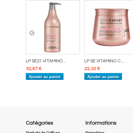
....
LP SE21 VITAMINO ...
LP SE VITAMINO C....
32,67 €
22,32 €
er
Ajouter au panier
Ajouter au panier
Catégories
Informations
Produits de Coiffure
Promotions