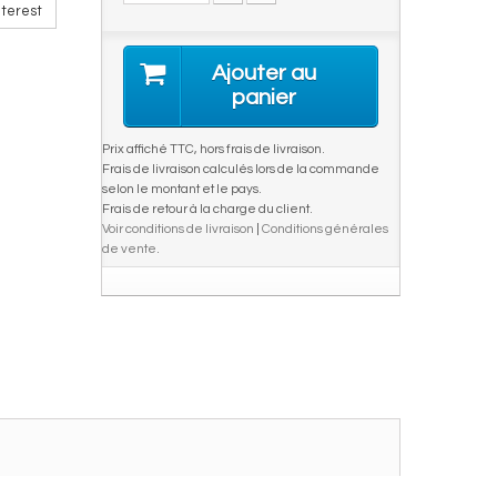
terest
Ajouter au
panier
Prix affiché TTC, hors frais de livraison.
Frais de livraison calculés lors de la commande
selon le montant et le pays.
Frais de retour à la charge du client.
Voir conditions de livraison
|
Conditions générales
de vente
.