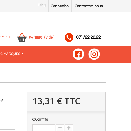
Blog
Connexion
Contactez-nous
071/22.22.22
OMPTE
(vide)
PANIER
S MARQUES
13,31 €
TTC
R
Quantité