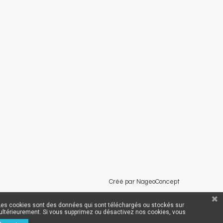
Créé par NageoConcept
rs. Les cookies sont des données qui sont téléchargés ou stockés sur
er ultérieurement. Si vous supprimez ou désactivez nos cookies, vous