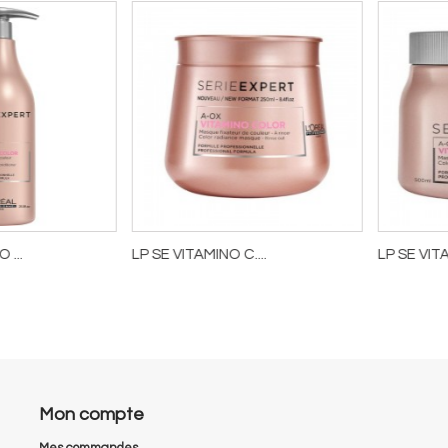
 ...
LP SE VITAMINO C....
LP SE VITA
22,32 €
30,07 €
r
Ajouter au panier
Ajouter a
Mon compte
Mes commandes