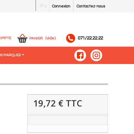
Blog
Connexion
Contactez-nous
071/22.22.22
OMPTE
(vide)
PANIER
S MARQUES
19,72 €
TTC