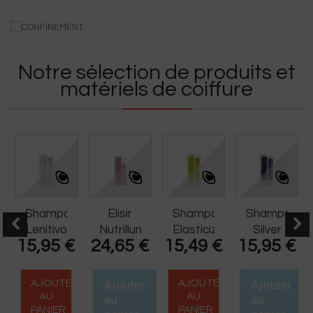
Notre sélection de produits et
matériels de coiffure
Shampoo
Elisir
Shampoo
Shampoo
Lenitivo
Nutrilluminante
Elasticizzante
Silver
€
15,95 €
24,65 €
15,49 €
15,95 €
250ml
100ml
250ml
250ml
R
AJOUTER
AJOUTER
Ajouter
Ajouter
AU
AU
au
au
PANIER
PANIER